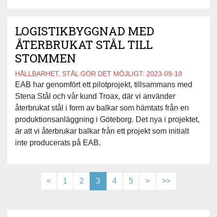
LOGISTIKBYGGNAD MED
ÅTERBRUKAT STÅL TILL
STOMMEN
HÅLLBARHET, STÅL GÖR DET MÖJLIGT:
2023-09-18
EAB har genomfört ett pilotprojekt, tillsammans med
Stena Stål och vår kund Troax, där vi använder
återbrukat stål i form av balkar som hämtats från en
produktionsanläggning i Göteborg. Det nya i projektet,
är att vi återbrukar balkar från ett projekt som initialt
inte producerats på EAB.
<
1
2
3
4
5
>
>>