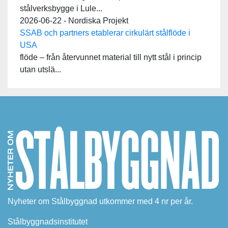
stålverksbygge i Lule...
2026-06-22 - Nordiska Projekt
SSAB och partners etablerar cirkulärt stålflöde i
USA
flöde – från återvunnet material till nytt stål i princip
utan utslä...
Nyheter om Stålbyggnad utkommer med 4 nr per år.
Stålbyggnadsinstitutet