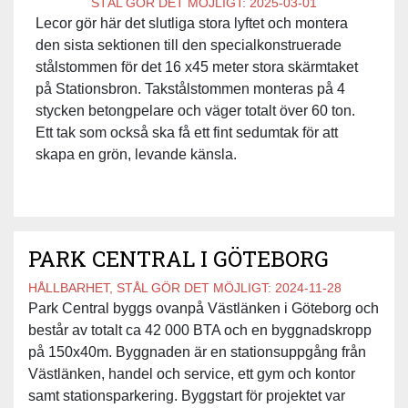
STÅL GÖR DET MÖJLIGT:
2025-03-01
Lecor gör här det slutliga stora lyftet och montera
den sista sektionen till den specialkonstruerade
stålstommen för det 16 x45 meter stora skärmtaket
på Stationsbron. Takstålstommen monteras på 4
stycken betongpelare och väger totalt över 60 ton.
Ett tak som också ska få ett fint sedumtak för att
skapa en grön, levande känsla.
PARK CENTRAL I GÖTEBORG
HÅLLBARHET, STÅL GÖR DET MÖJLIGT:
2024-11-28
Park Central byggs ovanpå Västlänken i Göteborg och
består av totalt ca 42 000 BTA och en byggnadskropp
på 150x40m. Byggnaden är en stationsuppgång från
Västlänken, handel och service, ett gym och kontor
samt stationsparkering. Byggstart för projektet var