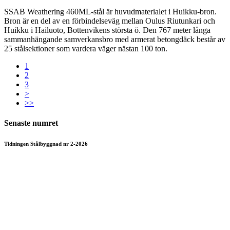
SSAB Weathering 460ML-stål är huvudmaterialet i Huikku-bron.
Bron är en del av en förbindelseväg mellan Oulus Riutunkari och
Huikku i Hailuoto, Bottenvikens största ö. Den 767 meter långa
sammanhängande samverkansbro med armerat betongdäck består av
25 stålsektioner som vardera väger nästan 100 ton.
1
2
3
>
>>
Senaste numret
Tidningen Stålbyggnad nr 2-2026