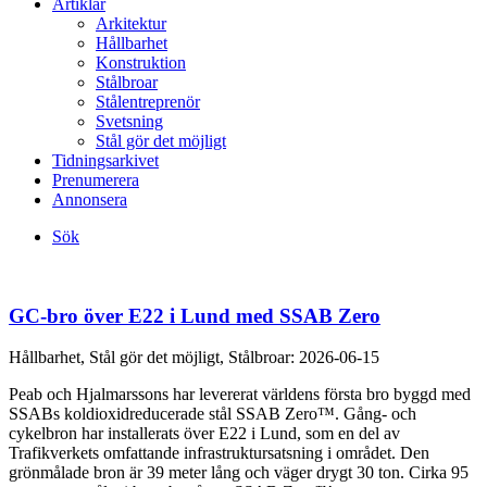
Artiklar
Arkitektur
Hållbarhet
Konstruktion
Stålbroar
Stålentreprenör
Svetsning
Stål gör det möjligt
Tidningsarkivet
Prenumerera
Annonsera
Sök
GC-bro över E22 i Lund med SSAB Zero
Hållbarhet, Stål gör det möjligt, Stålbroar:
2026-06-15
Peab och Hjalmarssons har levererat världens första bro byggd med
SSABs koldioxidreducerade stål SSAB Zero™. Gång- och
cykelbron har installerats över E22 i Lund, som en del av
Trafikverkets omfattande infrastruktursatsning i området. Den
grönmålade bron är 39 meter lång och väger drygt 30 ton. Cirka 95