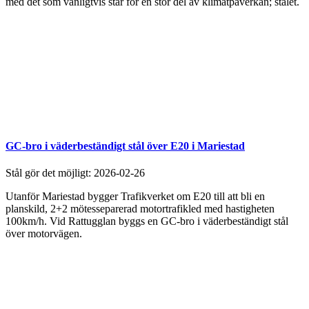
med det som vanligtvis står för en stor del av klimatpåverkan; stålet.
GC-bro i väderbeständigt stål över E20 i Mariestad
Stål gör det möjligt:
2026-02-26
Utanför Mariestad bygger Trafikverket om E20 till att bli en
planskild, 2+2 mötesseparerad motortrafikled med hastigheten
100km/h. Vid Rattugglan byggs en GC-bro i väderbeständigt stål
över motorvägen.