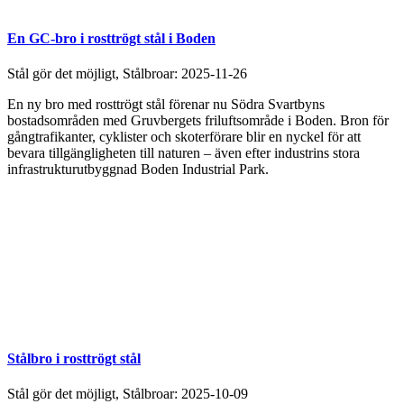
En GC-bro i rosttrögt stål i Boden
Stål gör det möjligt, Stålbroar:
2025-11-26
En ny bro med rosttrögt stål förenar nu Södra Svartbyns
bostadsområden med Gruvbergets friluftsområde i Boden. Bron för
gångtrafikanter, cyklister och skoterförare blir en nyckel för att
bevara tillgängligheten till naturen – även efter industrins stora
infrastrukturutbyggnad Boden Industrial Park.
Stålbro i rosttrögt stål
Stål gör det möjligt, Stålbroar:
2025-10-09