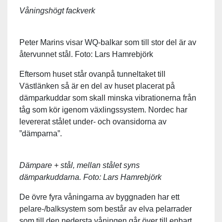
Våningshögt fackverk
Peter Marins visar WQ-balkar som till stor del är av
återvunnet stål. Foto: Lars Hamrebjörk
Eftersom huset står ovanpå tunneltaket till
Västlänken så är en del av huset placerat på
dämparkuddar som skall minska vibrationerna från
tåg som kör igenom växlingssystem. Nordec har
levererat stålet under- och ovansidorna av
”dämparna”.
Dämpare + stål, mellan stålet syns
dämparkuddarna. Foto: Lars Hamrebjörk
De övre fyra våningarna av byggnaden har ett
pelare-/balksystem som består av elva pelarrader
som till den nedersta våningen går över till enbart