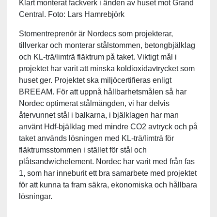
Klart monterat fackverk i änden av huset mot Grand
Central. Foto: Lars Hamrebjörk
Stomentreprenör är Nordecs som projekterar,
tillverkar och monterar stålstommen, betongbjälklag
och KL-trä/limträ fläktrum på taket. Viktigt mål i
projektet har varit att minska koldioxidavtrycket som
huset ger. Projektet ska miljöcertifieras enligt
BREEAM. För att uppnå hållbarhetsmålen så har
Nordec optimerat stålmängden, vi har delvis
återvunnet stål i balkarna, i bjälklagen har man
använt Hdf-bjälklag med mindre CO2 avtryck och på
taket används lösningen med KL-trä/limträ för
fläktrumsstommen i stället för stål och
plåtsandwichelement. Nordec har varit med från fas
1, som har inneburit ett bra samarbete med projektet
för att kunna ta fram säkra, ekonomiska och hållbara
lösningar.