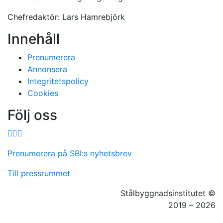
Chefredaktör: Lars Hamrebjörk
Innehåll
Prenumerera
Annonsera
Integritetspolicy
Cookies
Följ oss
Facebook
LinkedIn
YouTube
Prenumerera på SBI:s nyhetsbrev
Till pressrummet
Stålbyggnadsinstitutet ©
2019 – 2026