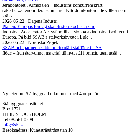
Jernkontoret i Almedalen – industrins konkurrenskraft,
säkerhet...Genom flera seminarier lyfte Jernkontoret de villkor som
krävs...
2026-06-22 - Dagens Industri
Planen: Europas företag ska bli större och starkare
Industrial Accelerator Act syftar till att stoppa avindustrialiseringen i
Europa. På bild SSAB:s stålverksbygge i Lule...
2026-06-22 - Nordiska Projekt
SSAB och partners etablerar cirkulärt stålflöde i USA
flöde – från återvunnet material till nytt stål i princip utan utslä...
Nyheter om Stålbyggnad utkommer med 4 nr per år.
Stålbyggnadsinstitutet
Box 1721
111 87 STOCKHOLM
Tel 08-661 02 80
info@sbi.se
Besöksadress: Kungsträgårdsgatan 10