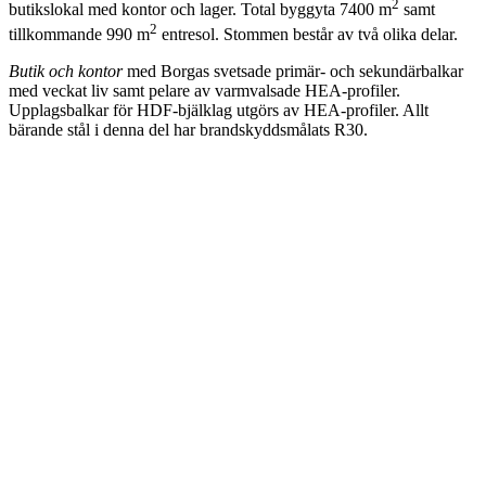
2
butikslokal med kontor och lager. Total byggyta 7400 m
samt
2
tillkommande 990 m
entresol. Stommen består av två olika delar.
Butik och kontor
med Borgas svetsade primär- och sekundärbalkar
med veckat liv samt pelare av varmvalsade HEA-profiler.
Upplagsbalkar för HDF-bjälklag utgörs av HEA-profiler. Allt
bärande stål i denna del har brandskyddsmålats R30.