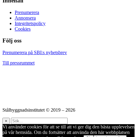
Innehåll
Prenumerera
Annonsera
Integritetspolicy
Cookies
Följ oss
Facebook
LinkedIn
YouTube
Prenumerera på SBI:s nyhetsbrev
Till pressrummet
Stålbyggnadsinstitutet © 2019 – 2026
×
Vi använder cookies för att se till att vi ger dig den bästa upplevelsen
på vår hemsida. Om du fortsätter att använda den här webbplatsen