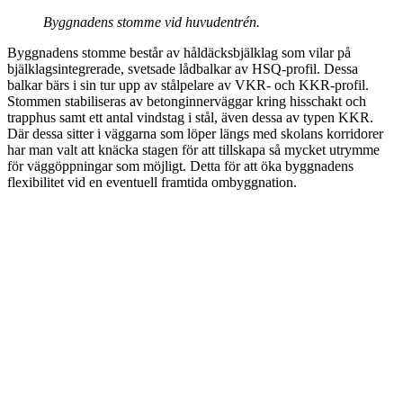
Byggnadens stomme vid huvudentrén.
Byggnadens stomme består av håldäcksbjälklag som vilar på
bjälklagsintegrerade, svetsade lådbalkar av HSQ-profil. Dessa
balkar bärs i sin tur upp av stålpelare av VKR- och KKR-profil.
Stommen stabiliseras av betonginnerväggar kring hisschakt och
trapphus samt ett antal vindstag i stål, även dessa av typen KKR.
Där dessa sitter i väggarna som löper längs med skolans korridorer
har man valt att knäcka stagen för att tillskapa så mycket utrymme
för väggöppningar som möjligt. Detta för att öka byggnadens
flexibilitet vid en eventuell framtida ombyggnation.