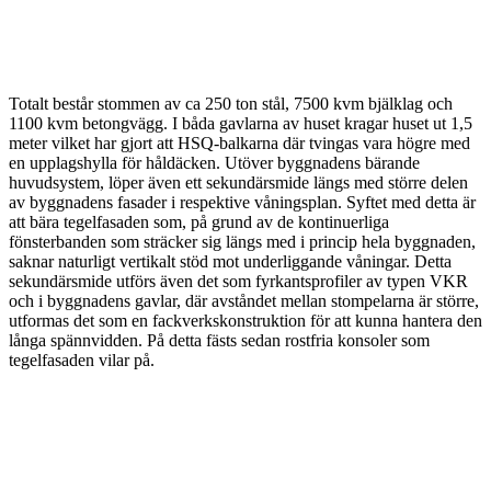
Totalt består stommen av ca 250 ton stål, 7500 kvm bjälklag och
1100 kvm betongvägg. I båda gavlarna av huset kragar huset ut 1,5
meter vilket har gjort att HSQ-balkarna där tvingas vara högre med
en upplagshylla för håldäcken. Utöver byggnadens bärande
huvudsystem, löper även ett sekundärsmide längs med större delen
av byggnadens fasader i respektive våningsplan. Syftet med detta är
att bära tegelfasaden som, på grund av de kontinuerliga
fönsterbanden som sträcker sig längs med i princip hela byggnaden,
saknar naturligt vertikalt stöd mot underliggande våningar. Detta
sekundärsmide utförs även det som fyrkantsprofiler av typen VKR
och i byggnadens gavlar, där avståndet mellan stompelarna är större,
utformas det som en fackverkskonstruktion för att kunna hantera den
långa spännvidden. På detta fästs sedan rostfria konsoler som
tegelfasaden vilar på.