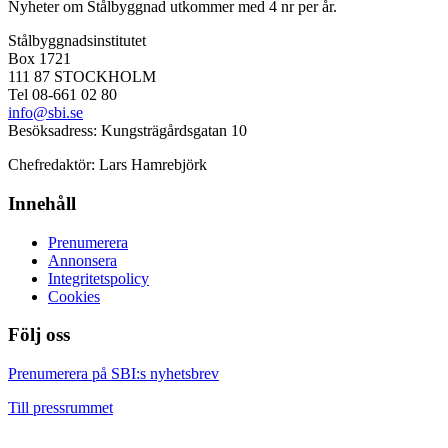
Nyheter om Stålbyggnad utkommer med 4 nr per år.
Stålbyggnadsinstitutet
Box 1721
111 87 STOCKHOLM
Tel 08-661 02 80
info@sbi.se
Besöksadress: Kungsträgårdsgatan 10
Chefredaktör: Lars Hamrebjörk
Innehåll
Prenumerera
Annonsera
Integritetspolicy
Cookies
Följ oss
Facebook
LinkedIn
YouTube
Prenumerera på SBI:s nyhetsbrev
Till pressrummet