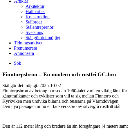
Artiklar
Arkitektur
Hållbarhet
Konstruktion
Stålbroar
Stålentreprenör
Svetsning
Stål gör det möjligt
Tidningsarkivet
Prenumerera
Annonsera
Sök
Finntorpsbron – En modern och rostfri GC-bro
Stål gör det möjligt:
2025-10-02
Finntorpsbron av betong har sedan 1960-talet varit en viktig länk för
gångtrafikanter och cyklister som vill ta sig mellan Finntorp och
Kyrkviken men undvika bilarna och bussarna på Värmdövägen.
Den nya passagen är nu en fackverksbro av silvergrå rostfritt stål.
Den är 112 meter lång och bredare än sin föregångare (4 meter) samt