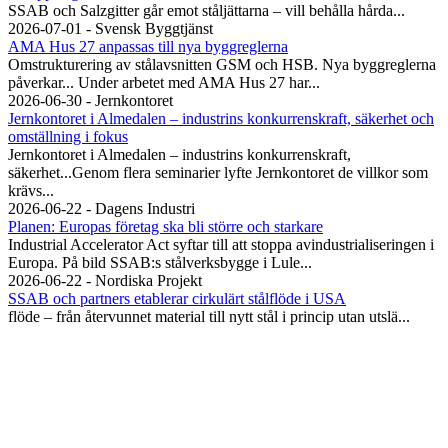
SSAB och Salzgitter går emot ståljättarna – vill behålla hårda...
2026-07-01 - Svensk Byggtjänst
AMA Hus 27 anpassas till nya byggreglerna
Omstrukturering av stålavsnitten GSM och HSB. Nya byggreglerna
påverkar... Under arbetet med AMA Hus 27 har...
2026-06-30 - Jernkontoret
Jernkontoret i Almedalen – industrins konkurrenskraft, säkerhet och
omställning i fokus
Jernkontoret i Almedalen – industrins konkurrenskraft,
säkerhet...Genom flera seminarier lyfte Jernkontoret de villkor som
krävs...
2026-06-22 - Dagens Industri
Planen: Europas företag ska bli större och starkare
Industrial Accelerator Act syftar till att stoppa avindustrialiseringen i
Europa. På bild SSAB:s stålverksbygge i Lule...
2026-06-22 - Nordiska Projekt
SSAB och partners etablerar cirkulärt stålflöde i USA
flöde – från återvunnet material till nytt stål i princip utan utslä...