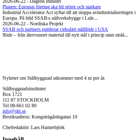
2026-06-22 - Dagens Industri
Planen: Europas företag ska bli större och starkare
Industrial Accelerator Act syftar till att stoppa avindustrialiseringen i
Europa. På bild SSAB:s stålverksbygge i Lule...
2026-06-22 - Nordiska Projekt
SSAB och partners etablerar cirkulärt stålflöde i USA
flöde – från återvunnet material till nytt stål i princip utan utslä...
Nyheter om Stålbyggnad utkommer med 4 nr per år.
Stålbyggnadsinstitutet
Box 1721
111 87 STOCKHOLM
Tel 08-661 02 80
info@sbi.se
Besöksadress: Kungsträgårdsgatan 10
Chefredaktör: Lars Hamrebjörk
Innehåll