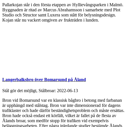
Pallarkojan står i den första etappen av Hyllievångsparken i Malmö.
Byggnaden är ritad av Marcus Abrahamsson i samarbete med Plot
Studio och Structor samt Luxera som stått för belysningsdesign.
Kojan står nu vackert omgiven av frukträden i lunden.
Langerbalksbro över Bomarsund på Åland
Stål gör det möjligt, Stålbroar:
2022-06-13
Bron vid Bomarsund var en klassisk bågbro i betong med farbanan
är upphängd med stålstag. Bron var inte dimensionerad för dagens
trafiklaster och hade därför beständighetsproblem och måste ersättas.
Bron hade också endast ett körfält, vilket är fallet på de flesta av
Ålands broar, som medför stopp för trafiken vid exempelvis
beläggningsarbeten. Efter några inledande studier bestämde Ålands