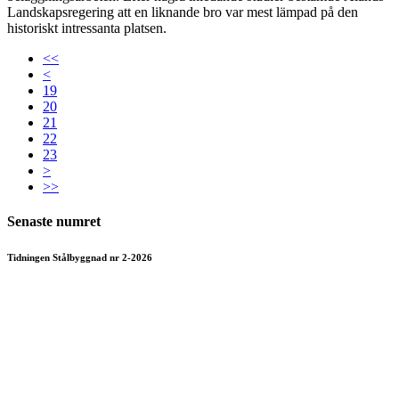
Landskapsregering att en liknande bro var mest lämpad på den
historiskt intressanta platsen.
<<
<
19
20
21
22
23
>
>>
Senaste numret
Tidningen Stålbyggnad nr 2-2026