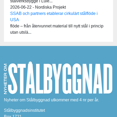
stålverksbygge i Lule...
2026-06-22 - Nordiska Projekt
SSAB och partners etablerar cirkulärt stålflöde i
USA
flöde – från återvunnet material till nytt stål i princip
utan utslä...
Nyheter om Stålbyggnad utkommer med 4 nr per år.
Stålbyggnadsinstitutet
Box 1721