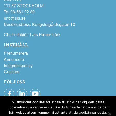
111 87 STOCKHOLM
Tel 08-661 02 80
info@sbi.se
Besöksadress: Kungsträgårdsgatan 10
Chefredaktör: Lars Hamrebjörk
INNEHÅLL
Prenumerera
Annonsera
Integritetspolicy
Cookies
FÖLJ OSS
Facebook
LinkedIn
YouTube
Vi använder cookies för att se till att vi ger dig den bästa
Prenumerera på SBI:s nyhetsbrev
upplevelsen på vår hemsida. Om du fortsätter att använda den
här webbplatsen kommer vi att anta att du godkänner detta.