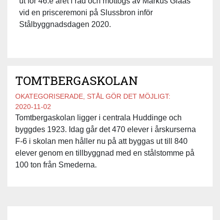
ut för 46:e året i rad och mottogs av Markus Glaas
vid en prisceremoni på Slussbron inför
Stålbyggnadsdagen 2020.
TOMTBERGASKOLAN
OKATEGORISERADE, STÅL GÖR DET MÖJLIGT:
2020-11-02
Tomtbergaskolan ligger i centrala Huddinge och
byggdes 1923. Idag går det 470 elever i årskurserna
F-6 i skolan men håller nu på att byggas ut till 840
elever genom en tillbyggnad med en stålstomme på
100 ton från Smederna.