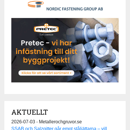
AKTUELLT
2026-07-03 - Metallerochgruvor.se
SSAB och Salzgitter går emot ståljättarna – vill