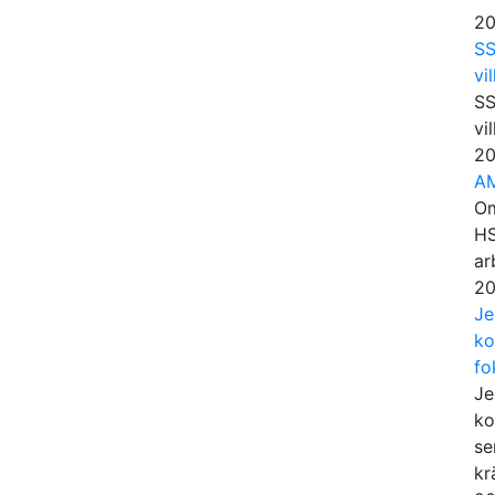
20
SS
vi
SS
vi
20
AM
Om
HS
ar
20
Je
ko
fo
Je
ko
se
kr