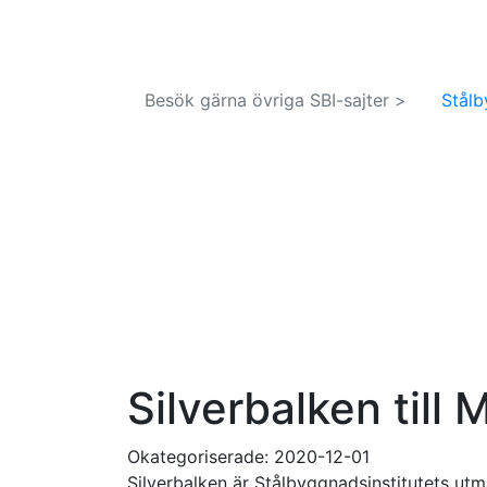
Besök gärna övriga SBI-sajter >
Stålb
Artiklar
Tidningsarkivet
Prenumerera
Silverbalken till
Okategoriserade:
2020-12-01
Silverbalken är Stålbyggnadsinstitutets utm