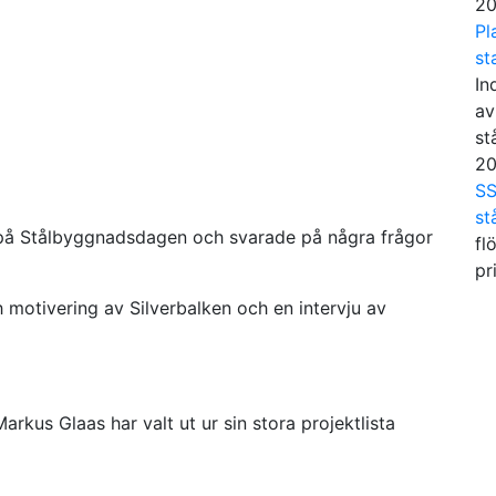
20
Pl
st
In
av
st
20
SS
st
en på Stålbyggnadsdagen och svarade på några frågor
fl
pr
 motivering av Silverbalken och en intervju av
rkus Glaas har valt ut ur sin stora projektlista