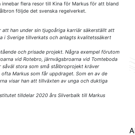
nnebar flera resor till Kina för Markus för att bland
ålbron följde det svenska regelverket.
att han under sin tjugoåriga karriär säkerställt att
i Sverige tillverkats och anlagts kvalitetssäkert
amstående och prisade projekt. Några exempel förutom
roarna vid Rotebro, järnvägsbroarna vid Tomteboda
 såväl stora som små stålbroprojekt kräver
et ofta Markus som får uppdraget. Som en av de
na visar han att tillväxten av unga och duktiga
tutet tilldelar 2020 års Silverbalk till Markus
A