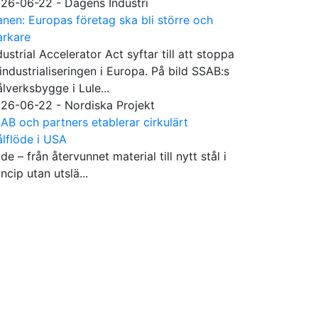
26-06-22 - Dagens Industri
anen: Europas företag ska bli större och
arkare
dustrial Accelerator Act syftar till att stoppa
industrialiseringen i Europa. På bild SSAB:s
ålverksbygge i Lule...
26-06-22 - Nordiska Projekt
AB och partners etablerar cirkulärt
ålflöde i USA
öde – från återvunnet material till nytt stål i
incip utan utslä...