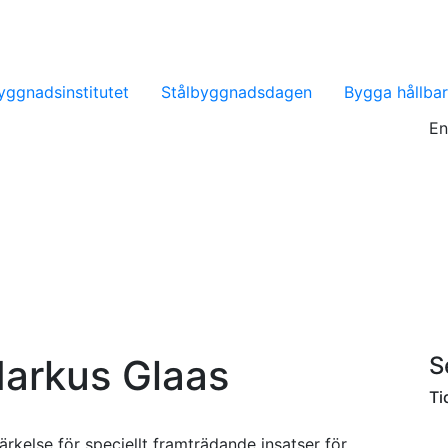
yggnadsinstitutet
Stålbyggnadsdagen
Bygga hållbar
En
Annonsera
 Markus Glaas
S
Ti
ärkelse för speciellt framträdande insatser för