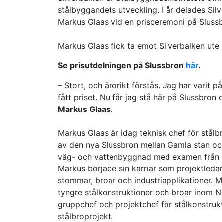
stålbyggandets utveckling. I år delades Sil
Markus Glaas vid en prisceremoni på Sluss
Markus Glaas fick ta emot Silverbalken ute
Se prisutdelningen på Slussbron
här
.
– Stort, och ärorikt förstås. Jag har varit
fått priset. Nu får jag stå här på Slussbron
Markus Glaas
.
Markus Glaas är idag teknisk chef för stålb
av den nya Slussbron mellan Gamla stan oc
väg- och vattenbyggnad med examen från Lu
Markus började sin karriär som projektleda
stommar, broar och industriapplikationer.
tyngre stålkonstruktioner och broar inom 
gruppchef och projektchef för stålkonstru
stålbroprojekt.