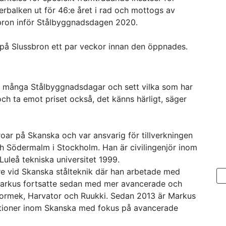
verbalken ut för 46:e året i rad och mottogs av
bron inför Stålbyggnadsdagen 2020.
 på Slussbron ett par veckor innan den öppnades.
 på många Stålbyggnadsdagar och sett vilka som har
 och ta emot priset också, det känns härligt, säger
roar på Skanska och var ansvarig för tillverkningen
h Södermalm i Stockholm. Han är civilingenjör inom
leå tekniska universitet 1999.
re vid Skanska stålteknik där han arbetade med
 Markus fortsatte sedan med mer avancerade och
Normek, Harvator och Ruukki. Sedan 2013 är Markus
ktioner inom Skanska med fokus på avancerade