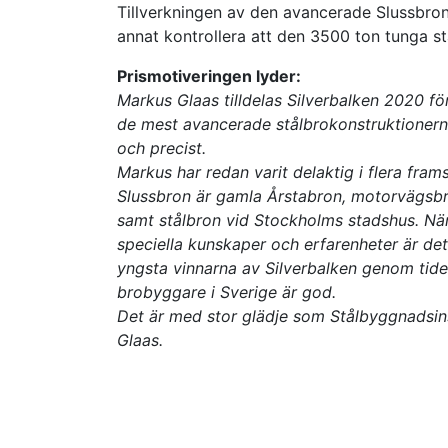
Tillverkningen av den avancerade Slussbron i
annat kontrollera att den 3500 ton tunga st
Prismotiveringen lyder:
Markus Glaas tilldelas Silverbalken 2020 för 
de mest avancerade stålbrokonstruktionerna 
och precist.
Markus har redan varit delaktig i flera fr
Slussbron är gamla Årstabron, motorvägsb
samt stålbron vid Stockholms stadshus. När
speciella kunskaper och erfarenheter är d
yngsta vinnarna av Silverbalken genom tider
brobyggare i Sverige är god.
Det är med stor glädje som Stålbyggnadsinsti
Glaas.