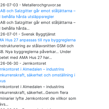
26-07-03 - Metallerochgruvor.se
AB och Salzgitter går emot ståljättarna –
ll behålla hårda utsläppsregler
AB och Salzgitter går emot ståljättarna –
ll behålla hårda...
26-07-01 - Svensk Byggtjänst
A Hus 27 anpassas till nya byggreglerna
strukturering av stålavsnitten GSM och
B. Nya byggreglerna påverkar... Under
betet med AMA Hus 27 har...
26-06-30 - Jernkontoret
rnkontoret i Almedalen – industrins
nkurrenskraft, säkerhet och omställning i
kus
rnkontoret i Almedalen – industrins
nkurrenskraft, säkerhet...Genom flera
minarier lyfte Jernkontoret de villkor som
ävs...