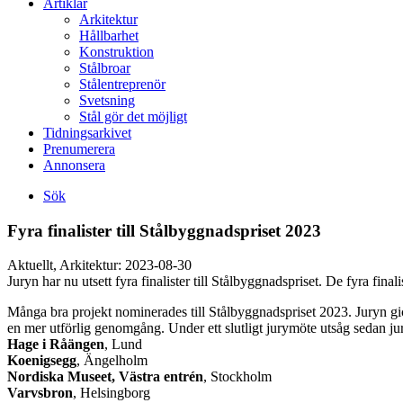
Artiklar
Arkitektur
Hållbarhet
Konstruktion
Stålbroar
Stålentreprenör
Svetsning
Stål gör det möjligt
Tidningsarkivet
Prenumerera
Annonsera
Sök
Fyra finalister till Stålbyggnadspriset 2023
Aktuellt, Arkitektur:
2023-08-30
Juryn har nu utsett fyra finalister till Stålbyggnadspriset. De fyra fi
Många bra projekt nominerades till Stålbyggnadspriset 2023. Juryn gi
en mer utförlig genomgång. Under ett slutligt jurymöte utsåg sedan jury
Hage i Råängen
, Lund
Koenigsegg
, Ängelholm
Nordiska Museet, Västra entrén
, Stockholm
Varvsbron
, Helsingborg