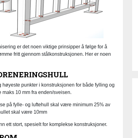
ering er det noen viktige prinsipper å følge for å
rømme fritt gjennom stålkonstruksjonen. Her er noen
E DRENERINGSHULL
 høyeste punkter i konstruksjonen for både fylling og
re maks 10 mm fra enden/sveisen.
se på fylle- og luftehull skal være minimum 25% av
hullet skal være 10mm
n ett stort, spesielt for komplekse konstruksjoner.
LROM