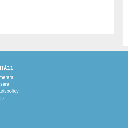
EHÅLL
merera
sera
tetspolicy
es