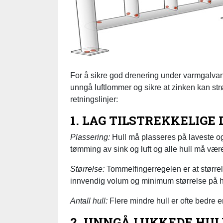
For å sikre god drenering under varmgalvanis
unngå luftlommer og sikre at zinken kan st
retningslinjer:
1. LAG TILSTREKKELIG
Plassering:
Hull må plasseres på laveste og
tømming av sink og luft og alle hull må væ
Størrelse:
Tommelfingerregelen er at størrel
innvendig volum og minimum størrelse på 
Antall hull:
Flere mindre hull er ofte bedre en
2. UNNGÅ LUKKEDE HU