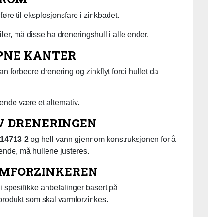
øre til eksplosjonsfare i zinkbadet.
ler, må disse ha dreneringshull i alle ender.
ÅPNE KANTER
n forbedre drenering og zinkflyt fordi hullet da
nde være et alternativ.
AV DRENERINGEN
14713-2
og hell vann gjennom konstruksjonen for å
tående, må hullene justeres.
ARMFORZINKEREN
spesifikke anbefalinger basert på
rodukt som skal varmforzinkes.