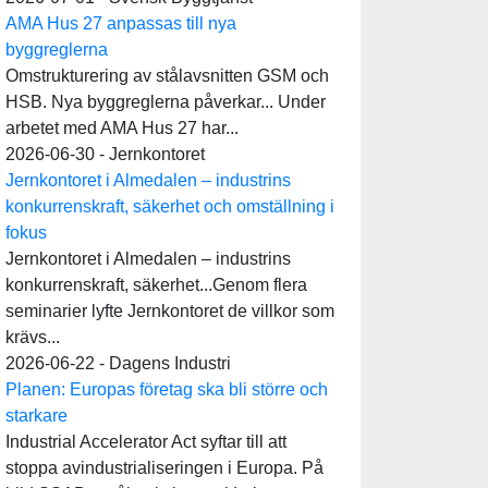
AMA Hus 27 anpassas till nya
byggreglerna
Omstrukturering av stålavsnitten GSM och
HSB. Nya byggreglerna påverkar... Under
arbetet med AMA Hus 27 har...
2026-06-30 - Jernkontoret
Jernkontoret i Almedalen – industrins
konkurrenskraft, säkerhet och omställning i
fokus
Jernkontoret i Almedalen – industrins
konkurrenskraft, säkerhet...Genom flera
seminarier lyfte Jernkontoret de villkor som
krävs...
2026-06-22 - Dagens Industri
Planen: Europas företag ska bli större och
starkare
Industrial Accelerator Act syftar till att
stoppa avindustrialiseringen i Europa. På