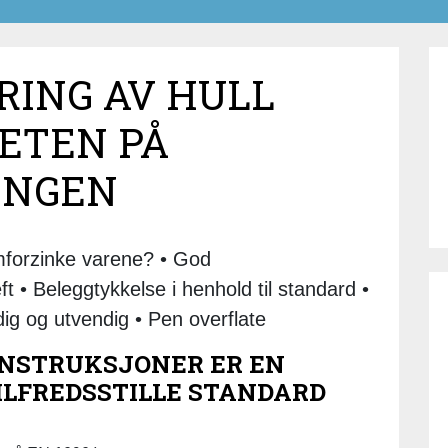
RING AV HULL
TETEN PÅ
INGEN
forzinke varene? • God
t • Beleggtykkelse i henhold til standard •
ig og utvendig • Pen overflate
NSTRUKSJONER ER EN
ILFREDSSTILLE STANDARD