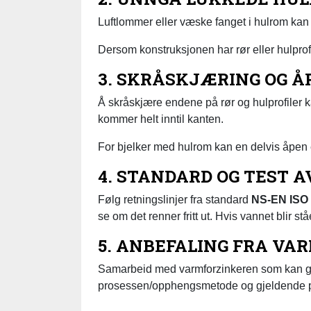
Luftlommer eller væske fanget i hulrom kan f
Dersom konstruksjonen har rør eller hulprofi
3. SKRÅSKJÆRING OG 
Å skråskjære endene på rør og hulprofiler ka
kommer helt inntil kanten.
For bjelker med hulrom kan en delvis åpen e
4. STANDARD OG TEST 
Følg retningslinjer fra standard
NS-EN ISO 
se om det renner fritt ut. Hvis vannet blir s
5. ANBEFALING FRA V
Samarbeid med varmforzinkeren som kan gi 
prosessen/opphengsmetode og gjeldende p