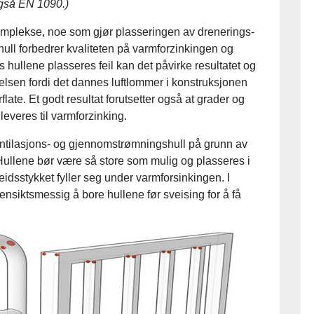
gså EN 1090.)
omplekse, noe som gjør plasseringen av drenerings-
 hull forbedrer kvaliteten på varmforzinkingen og
s hullene plasseres feil kan det påvirke resultatet og
lsen fordi det dannes luftlommer i konstruksjonen
late. Et godt resultat forutsetter også at grader og
t leveres til varmforzinking.
entilasjons- og gjennomstrømningshull på grunn av
ullene bør være så store som mulig og plasseres i
idsstykket fyller seg under varmforsinkingen. I
ensiktsmessig å bore hullene før sveising for å få