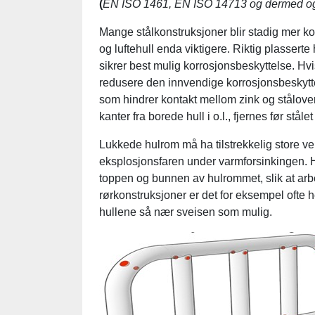
(
EN ISO 1461, EN ISO 14713 og dermed o
Mange stålkonstruksjoner blir stadig mer k
og luftehull enda viktigere. Riktig plasserte
sikrer best mulig korrosjonsbeskyttelse. Hvi
redusere den innvendige korrosjonsbeskytte
som hindrer kontakt mellom zink og ståloverf
kanter fra borede hull i o.l., fjernes før ståle
Lukkede hulrom må ha tilstrekkelig store v
eksplosjonsfaren under varmforsinkingen. H
toppen og bunnen av hulrommet, slik at arbe
rørkonstruksjoner er det for eksempel ofte h
hullene så nær sveisen som mulig.