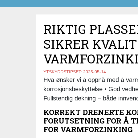
RIKTIG PLASSE
SIKRER KVALI
VARMFORZINK
YTSKYDDSTIPSET:
2025-05-14
Hva ønsker vi å oppnå med å varm
korrosjonsbeskyttelse • God vedhef
Fullstendig dekning – både innvend
KORREKT DRENERTE KO
FORUTSETNING FOR Å T
FOR VARMFORZINKING