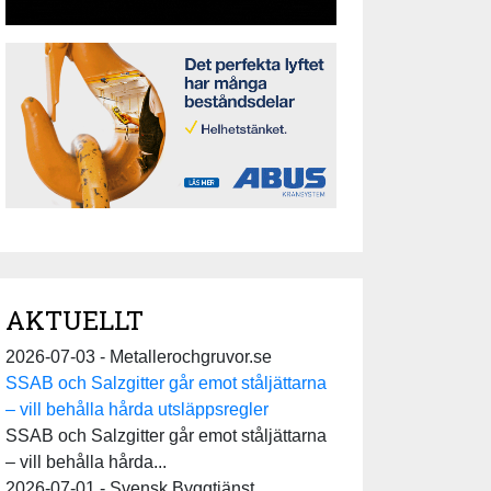
AKTUELLT
2026-07-03 - Metallerochgruvor.se
SSAB och Salzgitter går emot ståljättarna
– vill behålla hårda utsläppsregler
SSAB och Salzgitter går emot ståljättarna
– vill behålla hårda...
2026-07-01 - Svensk Byggtjänst