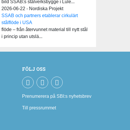
bild SSAB:s stålverksbygge i Lule...
2026-06-22 - Nordiska Projekt
SSAB och partners etablerar cirkulärt
stålflöde i USA
flöde – från återvunnet material till nytt stål
i princip utan utslä...
FÖLJ OSS
Facebook
LinkedIn
YouTube
Prenumerera på SBI:s nyhetsbrev
Till pressrummet