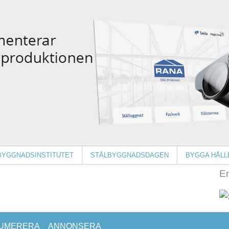
BYGGNADSINSTITUTET
STÅLBYGGNADSDAGEN
BYGGA HÅLL
En
UMERERA
ANNONSERA