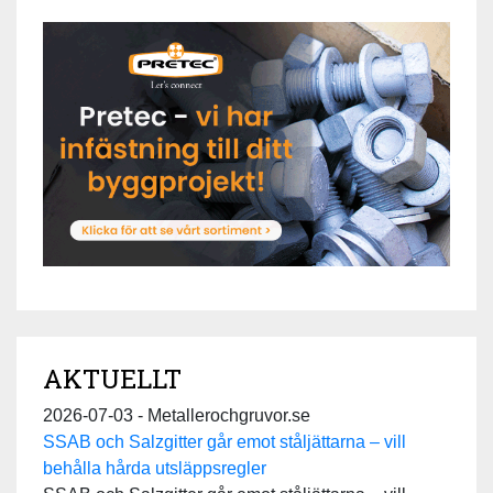
AKTUELLT
2026-07-03 - Metallerochgruvor.se
SSAB och Salzgitter går emot ståljättarna – vill
behålla hårda utsläppsregler