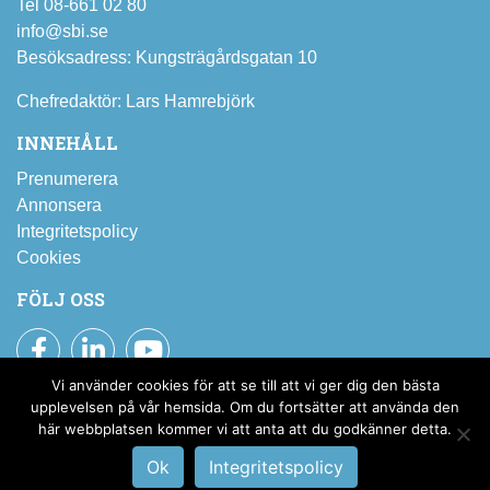
Tel 08-661 02 80
info@sbi.se
Besöksadress: Kungsträgårdsgatan 10
Chefredaktör: Lars Hamrebjörk
INNEHÅLL
Prenumerera
Annonsera
Integritetspolicy
Cookies
FÖLJ OSS
Facebook
LinkedIn
YouTube
Vi använder cookies för att se till att vi ger dig den bästa
Prenumerera på SBI:s nyhetsbrev
upplevelsen på vår hemsida. Om du fortsätter att använda den
här webbplatsen kommer vi att anta att du godkänner detta.
Till pressrummet
Ok
Integritetspolicy