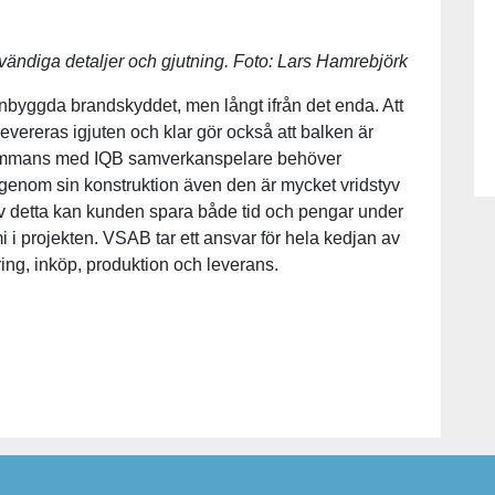
tvändiga detaljer och gjutning. Foto: Lars Hamrebjörk
byggda brandskyddet, men långt ifrån det enda. Att
levereras igjuten och klar gör också att balken är
illsammans med IQB samverkanspelare behöver
enom sin konstruktion även den är mycket vridstyv
v detta kan kunden spara både tid och pengar under
i i projekten. VSAB tar ett ansvar för hela kedjan av
ring, inköp, produktion och leverans.