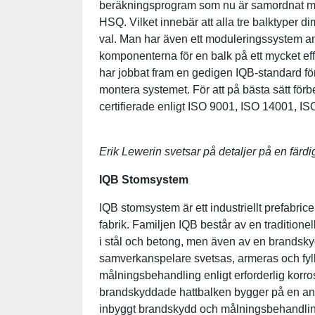
beräkningsprogram som nu är samordnat mot
HSQ. Vilket innebär att alla tre balktyper d
val. Man har även ett moduleringssystem an
komponenterna för en balk på ett mycket eff
har jobbat fram en gedigen IQB-standard fö
montera systemet. För att på bästa sätt för
certifierade enligt ISO 9001, ISO 14001, 
Erik Lewerin svetsar på detaljer på en fär
IQB Stomsystem
IQB stomsystem är ett industriellt prefabri
fabrik. Familjen IQB består av en traditio
i stål och betong, men även av en brandsk
samverkanspelare svetsas, armeras och fyll
målningsbehandling enligt erforderlig korr
brandskyddade hattbalken bygger på en ann
inbyggt brandskydd och målningsbehandlin