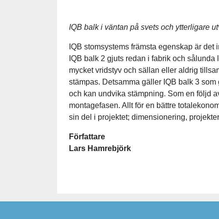
IQB balk i väntan på svets och ytterligare u
IQB stomsystems främsta egenskap är det in
IQB balk 2 gjuts redan i fabrik och sålunda 
mycket vridstyv och sällan eller aldrig t
stämpas. Detsamma gäller IQB balk 3 som g
och kan undvika stämpning. Som en följd a
montagefasen. Allt för en bättre totalekonom
sin del i projektet; dimensionering, projekte
Författare
Lars Hamrebjörk