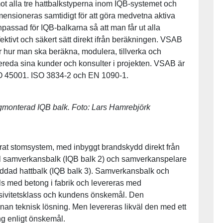
 alla tre hattbalkstyperna inom IQB-systemet och
imensioneras samtidigt för att göra medvetna aktiva
passad för IQB-balkarna så att man får ut alla
ektivt och säkert sätt direkt ifrån beräkningen. VSAB
r hur man ska beräkna, modulera, tillverka och
bereda sina kunder och konsulter i projekten. VSAB är
ISO 45001. ISO 3834-2 och EN 1090-1.
digmonterad IQB balk. Foto: Lars Hamrebjörk
cerat stomsystem, med inbyggt brandskydd direkt från
nell samverkansbalk (IQB balk 2) och samverkanspelare
yddad hattbalk (IQB balk 3). Samverkansbalk och
s med betong i fabrik och levereras med
osivitetsklass och kundens önskemål. Den
an teknisk lösning. Men levereras likväl den med ett
g enligt önskemål.