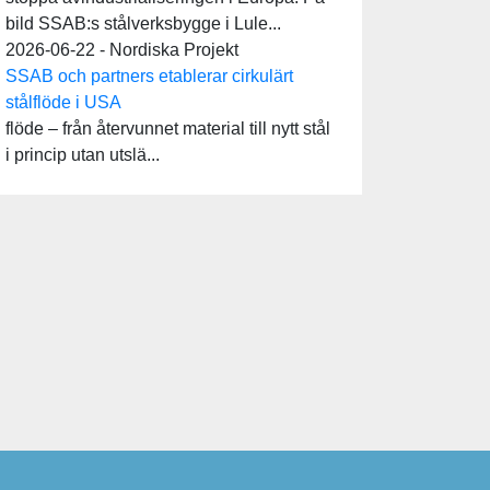
bild SSAB:s stålverksbygge i Lule...
2026-06-22 - Nordiska Projekt
SSAB och partners etablerar cirkulärt
stålflöde i USA
flöde – från återvunnet material till nytt stål
i princip utan utslä...