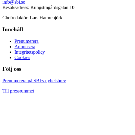
info@sbi.se
Besöksadress: Kungsträgårdsgatan 10
Chefredaktör: Lars Hamrebjörk
Innehåll
Prenumerera
Annonsera
Integritetspolicy
Cookies
Följ oss
Facebook
LinkedIn
YouTube
Prenumerera på SBI:s nyhetsbrev
Till pressrummet