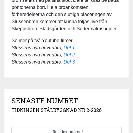
bron sänks ned på sina stöd. Därefter dras de båda
pontonerna bort. Hela broankomsten,
förberedelserna och den slutliga placeringen av
Slussenbron kommer att kunna följas live från
Skeppsbron, Stadsgården och Södermalmshöjder.
Se mer på två Youtube-filmer
Slussens nya huvudbro,
Del 1
Slussens nya huvudbro,
Del 2
Slussens nya huvudbro
,
Del 3
SENASTE NUMRET
TIDNINGEN STÅLBYGGNAD NR 2-2026
Läs tidningen nu!