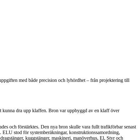
ppgiften med både precision och lyhördhet – från projektering till
aft kunna dra upp klaffen. Bron var uppbyggd av en klaff över
s och förstärktes. Den nya bron skulle vara fullt trafikförbar senast
. ELU stod för systemberäkningar, konstruktionssamordning,
 dragstänger, kuggstänger, maskineri, manöverhus, El, Styr och