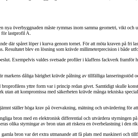
tt den nya överbyggnaden måste rymmas inom samma geometri, vikt och ut
för lastprofil A.
 där spåret löper i kurva genom tornet. För att möta kraven på fri las
s. Resultatet blev en lösning som krävde millimeterprecision i både ut
eslut. Exempelvis valdes svetsade profiler i klaffens fackverk framför hå
 markens dåliga bärighet krävde pålning av tillfälliga lanseringsstöd oc
l broprofilens yttre form var i princip redan givet. Samtidigt skulle kon
erk utan att kompromissa med säkerheten krävde många tekniska special
 ojämnt ställer höga krav på övervakning, mätning och utvärdering för at
ungliga bron med en elektronisk differential och utvärdera styrningen på
as olika styrningar av bron utan att riskera en överbelastning i den rik
amla bron var det extra utmanande att få plats med maskineri och tillfa