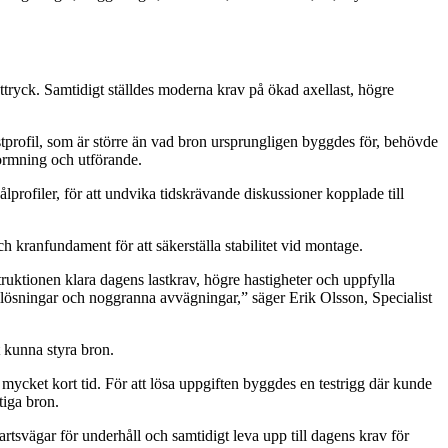
tryck. Samtidigt ställdes moderna krav på ökad axellast, högre
tprofil, som är större än vad bron ursprungligen byggdes för, behövde
formning och utförande.
lprofiler, för att undvika tidskrävande diskussioner kopplade till
h kranfundament för att säkerställa stabilitet vid montage.
struktionen klara dagens lastkrav, högre hastigheter och uppfylla
lösningar och noggranna avvägningar,” säger Erik Olsson, Specialist
t kunna styra bron.
 mycket kort tid. För att lösa uppgiften byggdes en testrigg där kunde
tiga bron.
rtsvägar för underhåll och samtidigt leva upp till dagens krav för