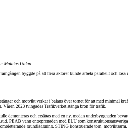
o: Mathias Uhlán
ramgången byggde på att flera aktörer kunde arbeta parallellt och lösa u
 stänger och motvikt verkar i balans över tornet för att med minimal kr
tten. Våren 2023 tvingades Trafikverket stänga bron för trafik.
kulle demonteras och ersättas med en ny, medan underbyggnaden bevarade
ingstid. PEAB vann entreprenaden med ELU som konstruktionsansvariga
h kompletterande grundläggning. STING konstruerade torn, motviktsarm,