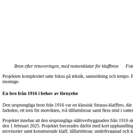
Bron efter renoveringen, med nomenklatur för klaffbron Fot
Projektets komplexitet satte fokus på teknik, samordning och tempo. F
montage.
En bro från 1916 i behov av förnyelse
Den ursprungliga bron från 1916 var en klassisk Strauss-klaffbro, där
farleden, ett torn för motvikten, två tillfartsbroar samt flera stöd i va
Projektet innebar att den ursprungliga stålöverbyggnaden från 1916 s
den 1 februari 2025. Projektet forcerades därför med kort upphandl
provisorier samt konstruerade klaff, tillfartsbroar, underbyggnad oc