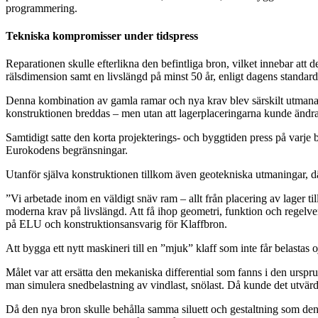
programmering.
Tekniska kompromisser under tidspress
Reparationen skulle efterlikna den befintliga bron, vilket innebar a
rälsdimension samt en livslängd på minst 50 år, enligt dagens standard 
Denna kombination av gamla ramar och nya krav blev särskilt utmanande
konstruktionen breddas – men utan att lagerplaceringarna kunde ändra
Samtidigt satte den korta projekterings- och byggtiden press på varje b
Eurokodens begränsningar.
Utanför själva konstruktionen tillkom även geotekniska utmaningar, där
”Vi arbetade inom en väldigt snäv ram – allt från placering av lager til
moderna krav på livslängd. Att få ihop geometri, funktion och regelv
på ELU och konstruktionsansvarig för Klaffbron.
Att bygga ett nytt maskineri till en ”mjuk” klaff som inte får belastas
Målet var att ersätta den mekaniska differential som fanns i den urspr
man simulera snedbelastning av vindlast, snölast. Då kunde det utvärder
Då den nya bron skulle behålla samma siluett och gestaltning som den g