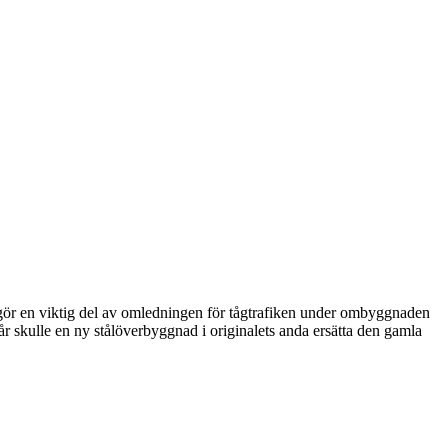
utgör en viktig del av omledningen för tågtrafiken under ombyggnaden
år skulle en ny stålöverbyggnad i originalets anda ersätta den gamla