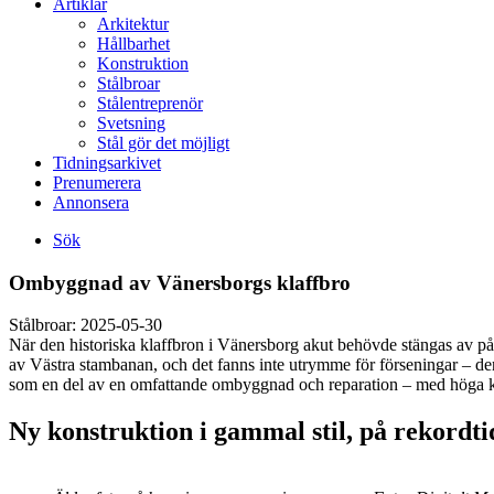
Artiklar
Arkitektur
Hållbarhet
Konstruktion
Stålbroar
Stålentreprenör
Svetsning
Stål gör det möjligt
Tidningsarkivet
Prenumerera
Annonsera
Sök
Ombyggnad av Vänersborgs klaffbro
Stålbroar:
2025-05-30
När den historiska klaffbron i Vänersborg akut behövde stängas av på
av Västra stambanan, och det fanns inte utrymme för förseningar – den 
som en del av en omfattande ombyggnad och reparation – med höga kra
Ny konstruktion i gammal stil, på rekordti