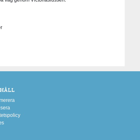
er
EHÅLL
merera
sera
tetspolicy
es