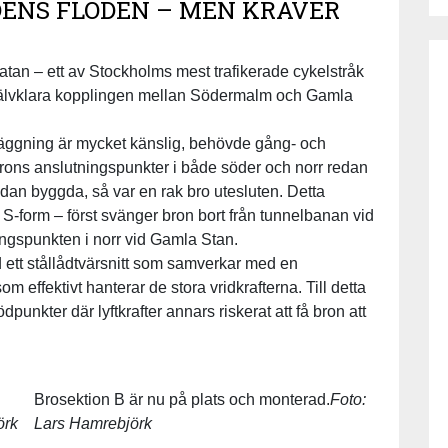
DENS FLÖDEN – MEN KRÄVER
gatan – ett av Stockholms mest trafikerade cykelstråk
 självklara kopplingen mellan Södermalm och Gamla
läggning är mycket känslig, behövde gång- och
brons anslutningspunkter i både söder och norr redan
dan byggda, så var en rak bro utesluten. Detta
 S-form – först svänger bron bort från tunnelbanan vid
ngspunkten i norr vid Gamla Stan.
d ett stållådtvärsnitt som samverkar med en
 effektivt hanterar de stora vridkrafterna. Till detta
dpunkter där lyftkrafter annars riskerat att få bron att
Brosektion B är nu på plats och monterad.
Foto:
örk
Lars Hamrebjörk