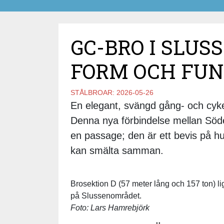
GC-BRO I SLUS
FORM OCH FU
STÅLBROAR:
2026-05-26
En elegant, svängd gång- och cykel
Denna nya förbindelse mellan Sö
en passage; den är ett bevis på hur
kan smälta samman.
Brosektion D (57 meter lång och 157 ton) lig
på Slussenområdet.
Foto: Lars Hamrebjörk