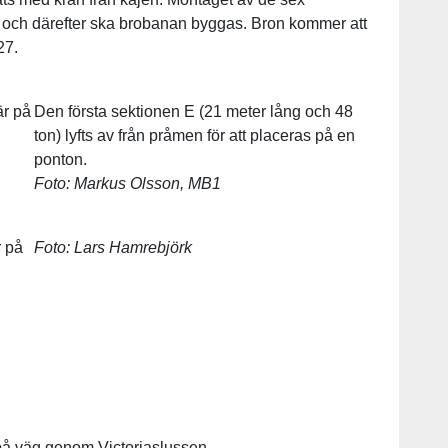
, och därefter ska brobanan byggas. Bron kommer att
27.
är på
Den första sektionen E (21 meter lång och 48
ton) lyfts av från pråmen för att placeras på en
ponton.
Foto: Markus Olsson, MB1
r på
Foto: Lars Hamrebjörk
 på väg genom Victoriaslussen.