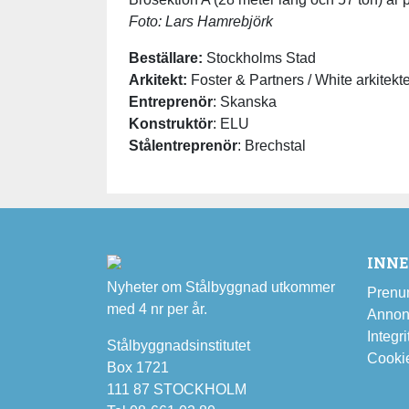
Foto: Lars Hamrebjörk
Beställare:
Stockholms Stad
Arkitekt:
Foster & Partners / White arkitekt
Entreprenör
: Skanska
Konstruktör
: ELU
Stålentreprenör
: Brechstal
INN
Nyheter om Stålbyggnad utkommer
Prenu
med 4 nr per år.
Annon
Integri
Stålbyggnadsinstitutet
Cooki
Box 1721
111 87 STOCKHOLM