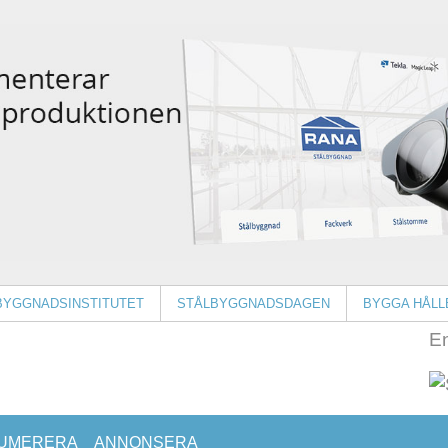
BYGGNADSINSTITUTET
STÅLBYGGNADSDAGEN
BYGGA HÅLL
En
UMERERA
ANNONSERA