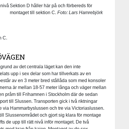
 nivå
Sektion D håller här på och förbereds för
montaget till sektion C.
Foto: Lars Hamrebjörk
n C.
ÖVÄGEN
å grund av det centrala läget kan den inte
elats upp i sex delar som har tillverkats av en
består av en 3 meter bred stållåda som med konsoler
ionerna är mellan 18-57 meter långa och väger mellan
en pråm till Frihamnen i Stockholm där de sedan
sport till Slussen. Transporten gick i två riktningar
e via Hammarbyslussen och tre via Victoriaslussen.
till Slussenområdet och gjort sig klara för montage
 de upp till rätt nivå inför montaget. De två
ts med kran från kajen. Montaget av de sex