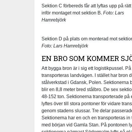
Sektion C förbereds får att lyftas upp på rätt
inför montaget mot sektion B.
Foto: Lars
Hamrebjörk
Sektion D på plats om monterad mot sektio
Foto: Lars Hamrebjörk
EN BRO SOM KOMMER SJ
Att bygga bron är i sig ett logistikpussel. P
transporteras landvägen. I stället har bron d
stålverkstad i Gdansk, Polen. Sektionerna 
blir en 8,8 meter bred stålbro. De sex sekt
48-152 ton. Sektionerna transporterade på 
lyftes över till stora pontoner för vidare tran
genom stadens slussar. Tre delar passerad
Sektionerna har en och en transporteras in 
med början vid Gamla Stan. På pontonen lyfts
sektionerna närmast Södermalm lyfts på pla