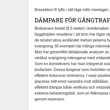
Brosektion B lyfts i rätt läge inför montaget.
DÄMPARE FÖR GÅNGTRAF
Brobanans bredd (8,5 meter) i kombination
bygghöjden resulterar i att bron har lägre
de relativt stora avståndet mellan pelarna h
svängning, till exempel när många människo
Man har genomfört detaljerade analyser av
vertikal svängning interagerar med vridan
Som en konsekvens har man integrerat svän
brofacken. Dessa fungerar som motvikter och
effektivt reducerar rörelserna. I varje pos
placeras mitt emot varandra inuti stållådan,
effektivt dämpar både vertikala och vridan
extrema belastningsfall, som en folkmassa s
genom resonans.