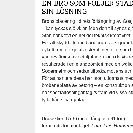
EN BRO SOM FÖLJER STA
SIN LÖSNING
Brons placering i direkt förlängning av Göt
– kan tyckas självklar. Men den till synes
Stan har krävt en hel del teknisk kreativitet.
För att skydda tunnelbanebron, vars grund
cykelbron förskjutas österut men eftersom 
var bestämda av detaljplanen, och delvis re
resulterade i en plangeomteri med en tydlig
Södermalm och sedan tillbaka mot anslutni
För att hantera detta har bron utformats me
brobaneplatta av betong – en konstruktion som
har speciallösningar tagits fram vid vissa stö
lyfta från sina upplag.
Brosektion B (36 meter lång och 91 ton)
förbereds för montaget.
Foto: Lars Hamrebj