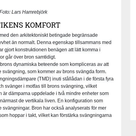
Foto: Lars Hamrebjörk
IKENS KOMFORT
 med den arkitektoniskt betingade begränsade
 styvhet än normalt. Denna egenskap tillsammans med
ar gjort konstruktionen benägen att lätt komma i
r går över bron samtidigt.
 brons dynamiska beteende som kompliceras av att
de svängning, som kommer av brons svängda form.
gningsdämpare (TMD) inuti stållådan i de första fyra
 svänger i motfas till brons svängning, vilket
ition är dämparna uppdelade i två mindre enheter som
 närmast de vertikala liven. En konfiguration som
de svängningar. Bron har också analyserats för mer
om hoppar i takt, vilket kan förstärka svängningarna