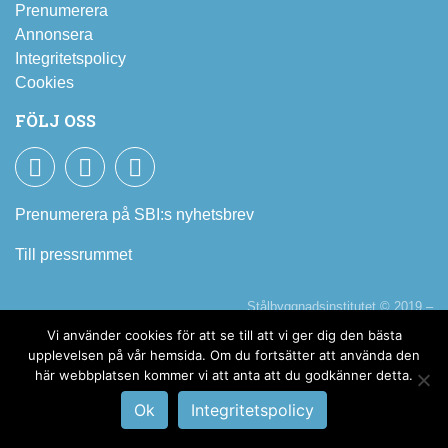
Prenumerera
Annonsera
Integritetspolicy
Cookies
FÖLJ OSS
Facebook
LinkedIn
YouTube
Prenumerera på SBI:s nyhetsbrev
Till pressrummet
Stålbyggnadsinstitutet © 2019 –
2026
Vi använder cookies för att se till att vi ger dig den bästa
upplevelsen på vår hemsida. Om du fortsätter att använda den
här webbplatsen kommer vi att anta att du godkänner detta.
Ok
Integritetspolicy