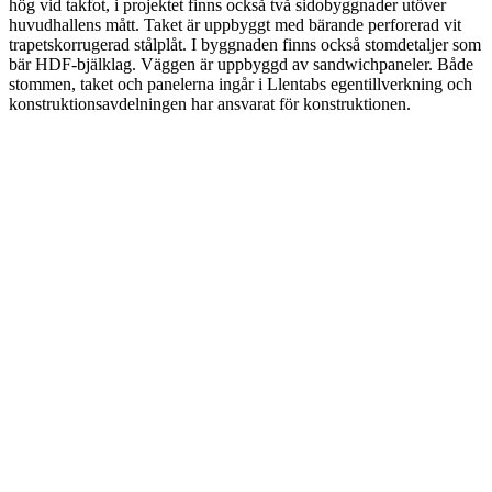
hög vid takfot, i projektet finns också två sidobyggnader utöver
huvudhallens mått. Taket är uppbyggt med bärande perforerad vit
trapetskorrugerad stålplåt. I byggnaden finns också stomdetaljer som
bär HDF-bjälklag. Väggen är uppbyggd av sandwichpaneler. Både
stommen, taket och panelerna ingår i Llentabs egentillverkning och
konstruktionsavdelningen har ansvarat för konstruktionen.