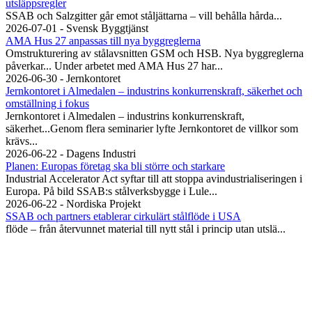
utsläppsregler
SSAB och Salzgitter går emot ståljättarna – vill behålla hårda...
2026-07-01 - Svensk Byggtjänst
AMA Hus 27 anpassas till nya byggreglerna
Omstrukturering av stålavsnitten GSM och HSB. Nya byggreglerna
påverkar... Under arbetet med AMA Hus 27 har...
2026-06-30 - Jernkontoret
Jernkontoret i Almedalen – industrins konkurrenskraft, säkerhet och
omställning i fokus
Jernkontoret i Almedalen – industrins konkurrenskraft,
säkerhet...Genom flera seminarier lyfte Jernkontoret de villkor som
krävs...
2026-06-22 - Dagens Industri
Planen: Europas företag ska bli större och starkare
Industrial Accelerator Act syftar till att stoppa avindustrialiseringen i
Europa. På bild SSAB:s stålverksbygge i Lule...
2026-06-22 - Nordiska Projekt
SSAB och partners etablerar cirkulärt stålflöde i USA
flöde – från återvunnet material till nytt stål i princip utan utslä...