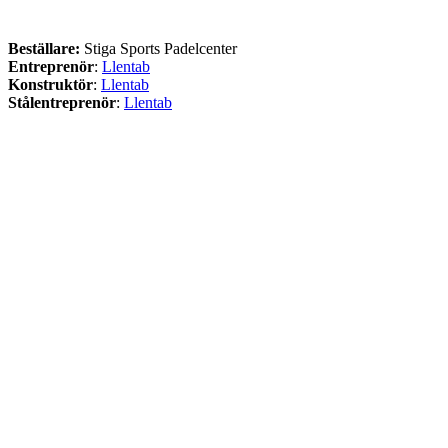
Beställare:
Stiga Sports Padelcenter
Entreprenör
:
Llentab
Konstruktör
:
Llentab
Stålentreprenör
:
Llentab