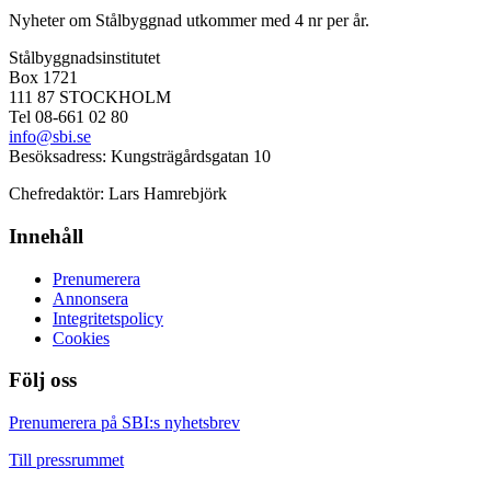
Nyheter om Stålbyggnad utkommer med 4 nr per år.
Stålbyggnadsinstitutet
Box 1721
111 87 STOCKHOLM
Tel 08-661 02 80
info@sbi.se
Besöksadress: Kungsträgårdsgatan 10
Chefredaktör: Lars Hamrebjörk
Innehåll
Prenumerera
Annonsera
Integritetspolicy
Cookies
Följ oss
Facebook
LinkedIn
YouTube
Prenumerera på SBI:s nyhetsbrev
Till pressrummet