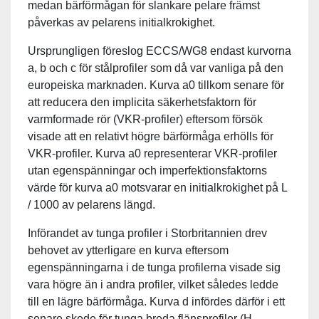
medan bärförmågan för slankare pelare främst
påverkas av pelarens initialkrokighet.
Ursprungligen föreslog ECCS/WG8 endast kurvorna
a, b och c för stålprofiler som då var vanliga på den
europeiska marknaden. Kurva a0 tillkom senare för
att reducera den implicita säkerhetsfaktorn för
varmformade rör (VKR-profiler) eftersom försök
visade att en relativt högre bärförmåga erhölls för
VKR-profiler. Kurva a0 representerar VKR-profiler
utan egenspänningar och imperfektionsfaktorns
värde för kurva a0 motsvarar en initialkrokighet på L
/ 1000 av pelarens längd.
Införandet av tunga profiler i Storbritannien drev
behovet av ytterligare en kurva eftersom
egenspänningarna i de tunga profilerna visade sig
vara högre än i andra profiler, vilket således ledde
till en lägre bärförmåga. Kurva d infördes därför i ett
senare skede för tunga breda flänsprofiler (H-