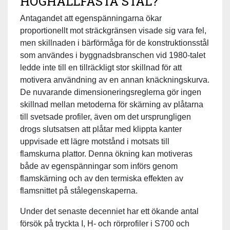
HÖGHÅLLFASTA STÅL?
Antagandet att egenspänningarna ökar
proportionellt mot sträckgränsen visade sig vara fel,
men skillnaden i bärförmåga för de konstruktionsstål
som användes i byggnadsbranschen vid 1980-talet
ledde inte till en tillräckligt stor skillnad för att
motivera användning av en annan knäckningskurva.
De nuvarande dimensioneringsreglerna gör ingen
skillnad mellan metoderna för skärning av plåtarna
till svetsade profiler, även om det ursprungligen
drogs slutsatsen att plåtar med klippta kanter
uppvisade ett lägre motstånd i motsats till
flamskurna plattor. Denna ökning kan motiveras
både av egenspänningar som införs genom
flamskärning och av den termiska effekten av
flamsnittet på stålegenskaperna.
Under det senaste decenniet har ett ökande antal
försök på tryckta I, H- och rörprofiler i S700 och