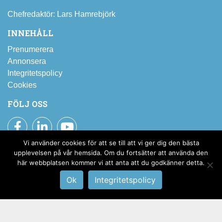
Chefredaktör: Lars Hamrebjörk
INNEHÅLL
Prenumerera
Annonsera
Integritetspolicy
Cookies
FÖLJ OSS
Facebook
LinkedIn
YouTube
Vi använder cookies för att se till att vi ger dig den bästa
Prenumerera på SBI:s nyhetsbrev
upplevelsen på vår hemsida. Om du fortsätter att använda den
här webbplatsen kommer vi att anta att du godkänner detta.
Till pressrummet
Ok
Integritetspolicy
Stålbyggnadsinstitutet © 2019 –
2026