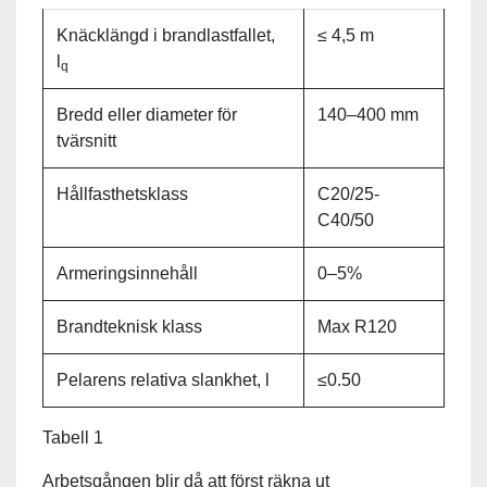
Knäcklängd i brandlastfallet,
≤ 4,5 m
l
q
Bredd eller diameter för
140–400 mm
tvärsnitt
Hållfasthetsklass
C20/25-
C40/50
Armeringsinnehåll
0–5%
Brandteknisk klass
Max R120
Pelarens relativa slankhet, l
≤0.50
Tabell 1
Arbetsgången blir då att först räkna ut