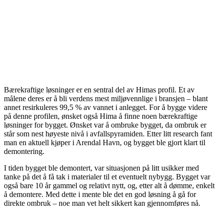
Bærekraftige løsninger er en sentral del av Himas profil. Et av
målene deres er å bli verdens mest miljøvennlige i bransjen – blant
annet resirkuleres 99,5 % av vannet i anlegget. For å bygge videre
på denne profilen, ønsket også Hima å finne noen bærekraftige
løsninger for bygget. Ønsket var å ombruke bygget, da ombruk er
står som nest høyeste nivå i avfallspyramiden. Etter litt research fant
man en aktuell kjøper i Arendal Havn, og bygget ble gjort klart til
demontering.
I tiden bygget ble demontert, var situasjonen på litt usikker med
tanke på det å få tak i materialer til et eventuelt nybygg. Bygget var
også bare 10 år gammel og relativt nytt, og, etter alt å dømme, enkelt
å demontere. Med dette i mente ble det en god løsning å gå for
direkte ombruk – noe man vet helt sikkert kan gjennomføres nå.