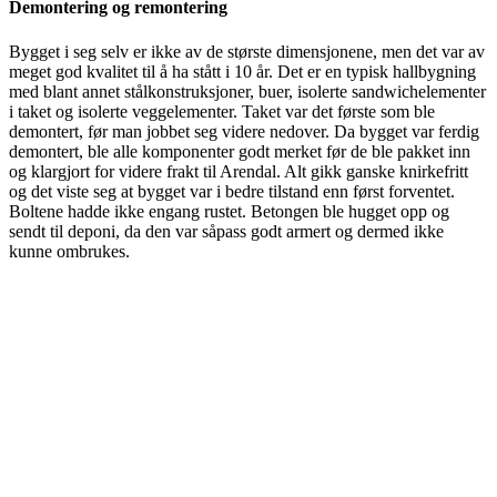
Demontering og remontering
Bygget i seg selv er ikke av de største dimensjonene, men det var av
meget god kvalitet til å ha stått i 10 år. Det er en typisk hallbygning
med blant annet stålkonstruksjoner, buer, isolerte sandwichelementer
i taket og isolerte veggelementer. Taket var det første som ble
demontert, før man jobbet seg videre nedover. Da bygget var ferdig
demontert, ble alle komponenter godt merket før de ble pakket inn
og klargjort for videre frakt til Arendal. Alt gikk ganske knirkefritt
og det viste seg at bygget var i bedre tilstand enn først forventet.
Boltene hadde ikke engang rustet. Betongen ble hugget opp og
sendt til deponi, da den var såpass godt armert og dermed ikke
kunne ombrukes.