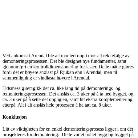
Ved ankomst i Arendal ble alt montert opp i motsatt rekkefølge av
demonteringsprosessen. Det ble designet nye fundamenter, samt
gjennomført en kontrolldimensjonering for laster. Dette måtte gjøres
fordi det er høyere snølast på Rjukan enn i Arendal, men til
sammenligning er vindlasta høyere i Arendal.
Tidsmessig sett gikk det ca. like lang tid på demonterings- og
remonteringsprosessen. Det anslås ca. 3 uker på å ta ned bygget, og
ca. 3 uker på å sette det opp igjen, samt litt ekstra komplementering
etterpå. Alt i alt anslås hele prosessen å ha tatt ca. 8 uker.
Konklusjon
Litt av viktigheten for en enkel demonteringsprosess ligger i om det
prosjekteres for demontering. Dette var et boltet bygg og bygget på