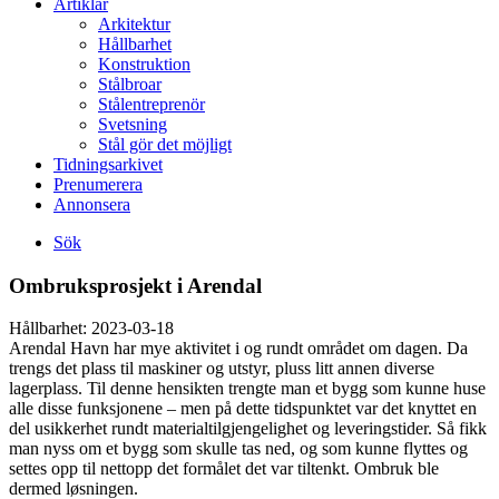
Artiklar
Arkitektur
Hållbarhet
Konstruktion
Stålbroar
Stålentreprenör
Svetsning
Stål gör det möjligt
Tidningsarkivet
Prenumerera
Annonsera
Sök
Ombruksprosjekt i Arendal
Hållbarhet:
2023-03-18
Arendal Havn har mye aktivitet i og rundt området om dagen. Da
trengs det plass til maskiner og utstyr, pluss litt annen diverse
lagerplass. Til denne hensikten trengte man et bygg som kunne huse
alle disse funksjonene – men på dette tidspunktet var det knyttet en
del usikkerhet rundt materialtilgjengelighet og leveringstider. Så fikk
man nyss om et bygg som skulle tas ned, og som kunne flyttes og
settes opp til nettopp det formålet det var tiltenkt. Ombruk ble
dermed løsningen.