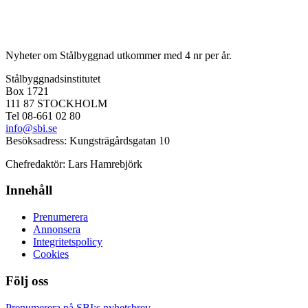
Nyheter om Stålbyggnad utkommer med 4 nr per år.
Stålbyggnadsinstitutet
Box 1721
111 87 STOCKHOLM
Tel 08-661 02 80
info@sbi.se
Besöksadress: Kungsträgårdsgatan 10
Chefredaktör: Lars Hamrebjörk
Innehåll
Prenumerera
Annonsera
Integritetspolicy
Cookies
Följ oss
Facebook
LinkedIn
YouTube
Prenumerera på SBI:s nyhetsbrev