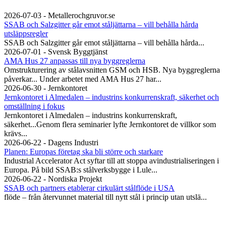
2026-07-03 - Metallerochgruvor.se
SSAB och Salzgitter går emot ståljättarna – vill behålla hårda
utsläppsregler
SSAB och Salzgitter går emot ståljättarna – vill behålla hårda...
2026-07-01 - Svensk Byggtjänst
AMA Hus 27 anpassas till nya byggreglerna
Omstrukturering av stålavsnitten GSM och HSB. Nya byggreglerna
påverkar... Under arbetet med AMA Hus 27 har...
2026-06-30 - Jernkontoret
Jernkontoret i Almedalen – industrins konkurrenskraft, säkerhet och
omställning i fokus
Jernkontoret i Almedalen – industrins konkurrenskraft,
säkerhet...Genom flera seminarier lyfte Jernkontoret de villkor som
krävs...
2026-06-22 - Dagens Industri
Planen: Europas företag ska bli större och starkare
Industrial Accelerator Act syftar till att stoppa avindustrialiseringen i
Europa. På bild SSAB:s stålverksbygge i Lule...
2026-06-22 - Nordiska Projekt
SSAB och partners etablerar cirkulärt stålflöde i USA
flöde – från återvunnet material till nytt stål i princip utan utslä...