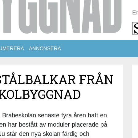
En
UMERERA
ANNONSERA
STÅLBALKAR FRÅN
SKOLBYGGNAD
Braheskolan senaste fyra åren haft en
en har bestått av moduler placerade på
 Nu står den nya skolan färdig och