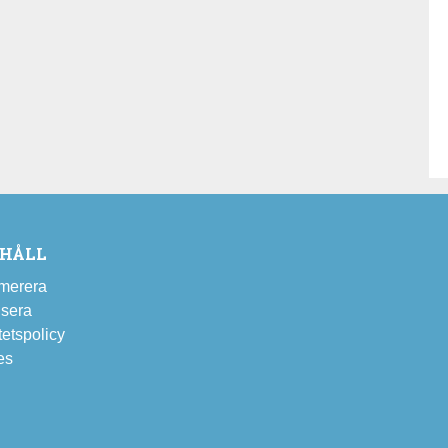
EHÅLL
merera
sera
tetspolicy
es