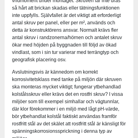
vridmoment under montaget. Skruven får inte dras
så hårt att brickan skadas eller tätningsfunktionen
inte uppfylls. Självfallet är det viktigt att erforderligt
antal skruv per panel, eller per m², används och
detta är konstruktörens ansvar. Normalt krävs fler
antal skruv i randzonerna/hörnen och antalet skruv
ökar med höjden på byggnaden till följd av ökad
vindlast, som i sin tur varierar med terrängtyp och
geografisk placering osv.
Avslutningsvis är kännedom om korrekt
korrosivitetsklass med tanke på miljön där skruven
ska monteras mycket viktigt; fungerar ytbehandlad
kolstålsskruv eller krävs det en rostfri skruv? I vissa
miljöer som till exempel simhallar och vägtunnlar,
där klor förekommer i en miljö med lågt pH-värde,
bör ytbehandlat kolstål faktiskt användas framför
rostfritt stål av det skälet att rostfritt stål är känsligt för
spänningskorrosionssprickning i denna typ av