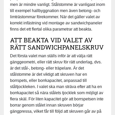
men är mindre vanligt. Stålstomme är vanligast inom
till exempel hallbyggnation men även betong- och
limträstommar förekommer. När det gäller valet av
korrekt infästning vid montage av sandwichpaneler
finns det ett flertal olika parametrar att beakta.
ATT BEAKTA VID VALET AV
RÄTT SANDWICHPANELSKRUV
Det första valet man ställs inför är att välja rätt
gänggeometri, eller rätt skruv för rätt underlag, dvs.
är det stål-, betong- eller träpelare. Är det
stålstomme är det viktigt att skruven har en
borrspets, eller borrkapacitet, anpassad till
ståltjockleken. I valet ska man sträva efter att ha en
borrkapacitet så nära stålets tjocklek som möjligt av
flera skäl. För liten kapacitet gör att borrspetsen inte
borrar genom stålet innan skruven börjar
gängpressa, vilket får till följd att skruven går av på