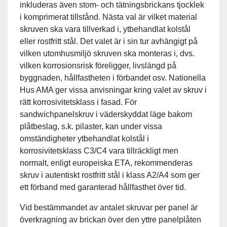
inkluderas även stom- och tätningsbrickans tjocklek
i komprimerat tillstånd. Nästa val är vilket material
skruven ska vara tillverkad i, ytbehandlat kolstål
eller rostfritt stål. Det valet är i sin tur avhängigt på
vilken utomhusmiljö skruven ska monteras i, dvs.
vilken korrosionsrisk föreligger, livslängd på
byggnaden, hållfastheten i förbandet osv. Nationella
Hus AMA ger vissa anvisningar kring valet av skruv i
rätt korrosivitetsklass i fasad. För
sandwichpanelskruv i väderskyddat läge bakom
plåtbeslag, s.k. pilaster, kan under vissa
omständigheter ytbehandlat kolstål i
korrosivitetsklass C3/C4 vara tillräckligt men
normalt, enligt europeiska ETA, rekommenderas
skruv i autentiskt rostfritt stål i klass A2/A4 som ger
ett förband med garanterad hållfasthet över tid.
Vid bestämmandet av antalet skruvar per panel är
överkragning av brickan över den yttre panelplåten