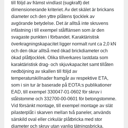
till följd av främst vindlast (sugkraft) det
dimensionerande kriteriet. Av det skälet är brickans
diameter och den yttre plåtens tjocklek av
avgörande betydelse. Det är alltså inte skruvens
infästning i till exempel stålflänsen som är den
svagaste punkten i förbandet. Karaktäristisk
överkragningskapacitet ligger normalt runt ca 2,0 kN
och den ökar alltså med ökad brickdiameter och
ökad plåttjocklek. Olika tillverkares lastdata som
karaktäristisk drag- och skjuvkapacitet samt tillåten
nedböjning av skallen till följd av
temperaturskillnader framgår av respektive ETA,
som i sin tur är baserade på EOTA:s publikationer
EAD, till exempel 330047-01-0602 för skruv i
stålstomme och 332700-00-0601 för betongstomme.
Vid försänkt montage, till exempel montage av slät
pilasterplåt i skarven mellan två paneler, används
särskild oval eller cirkulär plåtbricka med stor
diameter och skruv utan vanlig tätningsbricka.