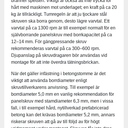
bränner spetsen. Viktigt är också att inte trycka för
hårt med maskinen mot underlaget; en kraft på ca 20
kg är tillräckligt. Tumregeln är att ju tjockare stål
skruven ska borra genom, desto lägre varvtal. Ett
varvtal på ca 1300 rpm är till exempel normalt för en
självborrande panelskruv med borrkapacitet på ca
12–14 mm. För gängpressande skruv
rekommenderas varvtal på ca 300–600 rpm.
Djupanslag på skruvdragaren bör användas vid
montage för att inte överdra tätningsbrickan.
När det gäller infästning i betongstomme är det
viktigt att använda borrdiameter enligt
skruvtillverkarens anvisning. Till exempel är
borrdiameter 5,0 mm en vanlig rekommendation för
panelskruv med stamdiameter 6,3 mm, men i vissa
fall, i till exempel hård, nytillverkad prefabricerad
betong kan det krävas borrdiameter 5,2 mm, annars
riskerar skruven att gå av till följd av för högt