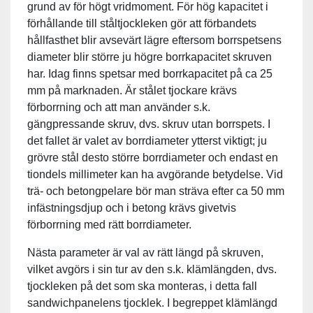
grund av för högt vridmoment. För hög kapacitet i
förhållande till ståltjockleken gör att förbandets
hållfasthet blir avsevärt lägre eftersom borrspetsens
diameter blir större ju högre borrkapacitet skruven
har. Idag finns spetsar med borrkapacitet på ca 25
mm på marknaden. Är stålet tjockare krävs
förborrning och att man använder s.k.
gängpressande skruv, dvs. skruv utan borrspets. I
det fallet är valet av borrdiameter ytterst viktigt; ju
grövre stål desto större borrdiameter och endast en
tiondels millimeter kan ha avgörande betydelse. Vid
trä- och betongpelare bör man sträva efter ca 50 mm
infästningsdjup och i betong krävs givetvis
förborrning med rätt borrdiameter.
Nästa parameter är val av rätt längd på skruven,
vilket avgörs i sin tur av den s.k. klämlängden, dvs.
tjockleken på det som ska monteras, i detta fall
sandwichpanelens tjocklek. I begreppet klämlängd