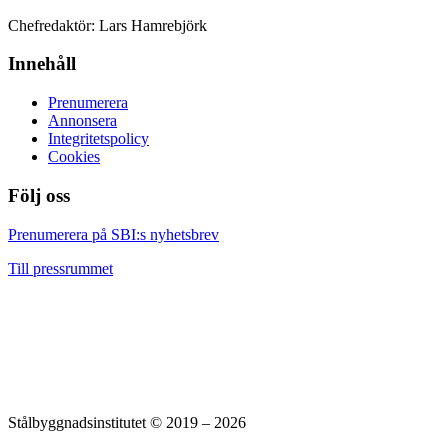
Chefredaktör: Lars Hamrebjörk
Innehåll
Prenumerera
Annonsera
Integritetspolicy
Cookies
Följ oss
Facebook
LinkedIn
YouTube
Prenumerera på SBI:s nyhetsbrev
Till pressrummet
Stålbyggnadsinstitutet © 2019 – 2026