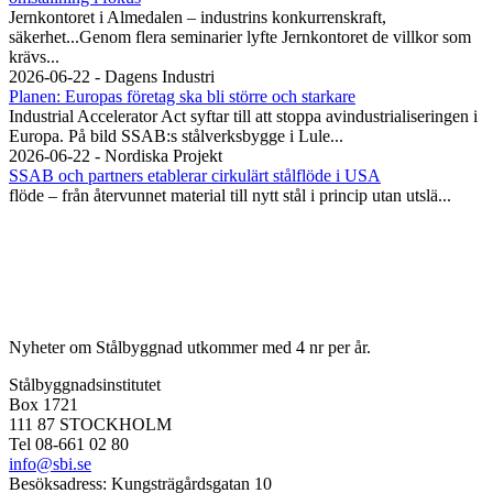
Jernkontoret i Almedalen – industrins konkurrenskraft,
säkerhet...Genom flera seminarier lyfte Jernkontoret de villkor som
krävs...
2026-06-22 - Dagens Industri
Planen: Europas företag ska bli större och starkare
Industrial Accelerator Act syftar till att stoppa avindustrialiseringen i
Europa. På bild SSAB:s stålverksbygge i Lule...
2026-06-22 - Nordiska Projekt
SSAB och partners etablerar cirkulärt stålflöde i USA
flöde – från återvunnet material till nytt stål i princip utan utslä...
Nyheter om Stålbyggnad utkommer med 4 nr per år.
Stålbyggnadsinstitutet
Box 1721
111 87 STOCKHOLM
Tel 08-661 02 80
info@sbi.se
Besöksadress: Kungsträgårdsgatan 10