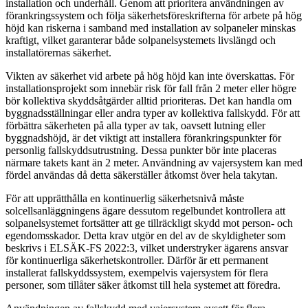
installation och underhåll. Genom att prioritera användningen av
förankringssystem och följa säkerhetsföreskrifterna för arbete på hög
höjd kan riskerna i samband med installation av solpaneler minskas
kraftigt, vilket garanterar både solpanelsystemets livslängd och
installatörernas säkerhet.
Vikten av säkerhet vid arbete på hög höjd kan inte överskattas. För
installationsprojekt som innebär risk för fall från 2 meter eller högre
bör kollektiva skyddsåtgärder alltid prioriteras. Det kan handla om
byggnadsställningar eller andra typer av kollektiva fallskydd. För att
förbättra säkerheten på alla typer av tak, oavsett lutning eller
byggnadshöjd, är det viktigt att installera förankringspunkter för
personlig fallskyddsutrustning. Dessa punkter bör inte placeras
närmare takets kant än 2 meter. Användning av vajersystem kan med
fördel användas då detta säkerställer åtkomst över hela takytan.
För att upprätthålla en kontinuerlig säkerhetsnivå måste
solcellsanläggningens ägare dessutom regelbundet kontrollera att
solpanelsystemet fortsätter att ge tillräckligt skydd mot person- och
egendomsskador. Detta krav utgör en del av de skyldigheter som
beskrivs i ELSÄK-FS 2022:3, vilket understryker ägarens ansvar
för kontinuerliga säkerhetskontroller. Därför är ett permanent
installerat fallskyddssystem, exempelvis vajersystem för flera
personer, som tillåter säker åtkomst till hela systemet att föredra.