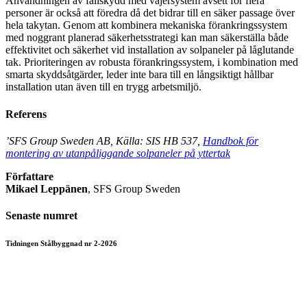
Användningen av fallskydd med vajersystem avsett för flera
personer är också att föredra då det bidrar till en säker passage över
hela takytan. Genom att kombinera mekaniska förankringssystem
med noggrant planerad säkerhetsstrategi kan man säkerställa både
effektivitet och säkerhet vid installation av solpaneler på låglutande
tak. Prioriteringen av robusta förankringssystem, i kombination med
smarta skyddsåtgärder, leder inte bara till en långsiktigt hållbar
installation utan även till en trygg arbetsmiljö.
Referens
’SFS Group Sweden AB, Källa: SIS HB 537,
Handbok för
montering av utanpåliggande solpaneler på yttertak
Författare
Mikael Leppänen
, SFS Group Sweden
Senaste numret
Tidningen Stålbyggnad nr 2-2026