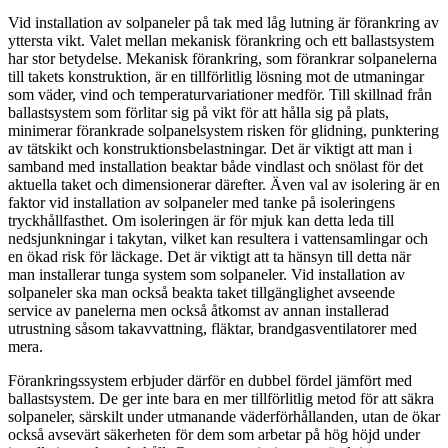
Vid installation av solpaneler på tak med låg lutning är förankring av
yttersta vikt. Valet mellan mekanisk förankring och ett ballastsystem
har stor betydelse. Mekanisk förankring, som förankrar solpanelerna
till takets konstruktion, är en tillförlitlig lösning mot de utmaningar
som väder, vind och temperaturvariationer medför. Till skillnad från
ballastsystem som förlitar sig på vikt för att hålla sig på plats,
minimerar förankrade solpanelsystem risken för glidning, punktering
av tätskikt och konstruktionsbelastningar. Det är viktigt att man i
samband med installation beaktar både vindlast och snölast för det
aktuella taket och dimensionerar därefter. Även val av isolering är en
faktor vid installation av solpaneler med tanke på isoleringens
tryckhållfasthet. Om isoleringen är för mjuk kan detta leda till
nedsjunkningar i takytan, vilket kan resultera i vattensamlingar och
en ökad risk för läckage. Det är viktigt att ta hänsyn till detta när
man installerar tunga system som solpaneler. Vid installation av
solpaneler ska man också beakta taket tillgänglighet avseende
service av panelerna men också åtkomst av annan installerad
utrustning såsom takavvattning, fläktar, brandgasventilatorer med
mera.
Förankringssystem erbjuder därför en dubbel fördel jämfört med
ballastsystem. De ger inte bara en mer tillförlitlig metod för att säkra
solpaneler, särskilt under utmanande väderförhållanden, utan de ökar
också avsevärt säkerheten för dem som arbetar på hög höjd under