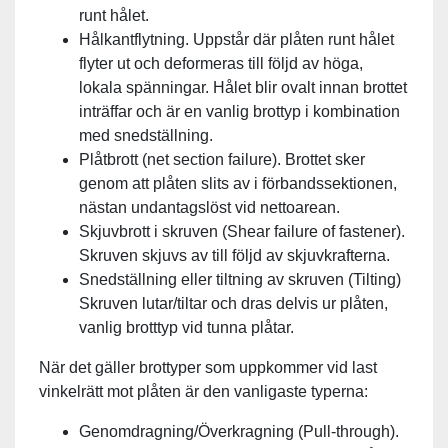
runt hålet.
Hålkantflytning. Uppstår där plåten runt hålet
flyter ut och deformeras till följd av höga,
lokala spänningar. Hålet blir ovalt innan brottet
inträffar och är en vanlig brottyp i kombination
med snedställning.
Plåtbrott (net section failure). Brottet sker
genom att plåten slits av i förbandssektionen,
nästan undantagslöst vid nettoarean.
Skjuvbrott i skruven (Shear failure of fastener).
Skruven skjuvs av till följd av skjuvkrafterna.
Snedställning eller tiltning av skruven (Tilting)
Skruven lutar/tiltar och dras delvis ur plåten,
vanlig brotttyp vid tunna plåtar.
När det gäller brottyper som uppkommer vid last
vinkelrätt mot plåten är den vanligaste typerna:
Genomdragning/Överkragning (Pull-through).