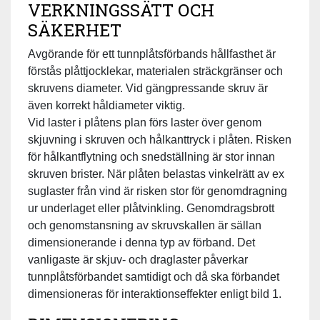
VERKNINGSSÄTT OCH
SÄKERHET
Avgörande för ett tunnplåtsförbands hållfasthet är
förstås plåttjocklekar, materialen sträckgränser och
skruvens diameter. Vid gängpressande skruv är
även korrekt håldiameter viktig.
Vid laster i plåtens plan förs laster över genom
skjuvning i skruven och hålkanttryck i plåten. Risken
för hålkantflytning och snedställning är stor innan
skruven brister. När plåten belastas vinkelrätt av ex
suglaster från vind är risken stor för genomdragning
ur underlaget eller plåtvinkling. Genomdragsbrott
och genomstansning av skruvskallen är sällan
dimensionerande i denna typ av förband. Det
vanligaste är skjuv- och draglaster påverkar
tunnplåtsförbandet samtidigt och då ska förbandet
dimensioneras för interaktionseffekter enligt bild 1.