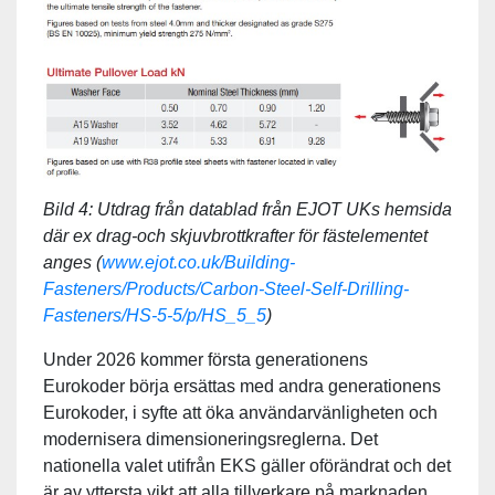
Bild 4: Utdrag från datablad från EJOT UKs hemsida
där ex drag-och skjuvbrottkrafter för fästelementet
anges (
www.ejot.co.uk/Building-
Fasteners/Products/Carbon-Steel-Self-Drilling-
Fasteners/HS-5-5/p/HS_5_5
)
Under 2026 kommer första generationens
Eurokoder börja ersättas med andra generationens
Eurokoder, i syfte att öka användarvänligheten och
modernisera dimensioneringsreglerna. Det
nationella valet utifrån EKS gäller oförändrat och det
är av yttersta vikt att alla tillverkare på marknaden