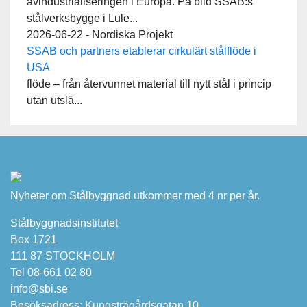
avindustrialiseringen i Europa. På bild SSAB:s
stålverksbygge i Lule...
2026-06-22 - Nordiska Projekt
SSAB och partners etablerar cirkulärt stålflöde i
USA
flöde – från återvunnet material till nytt stål i princip
utan utslä...
Nyheter om Stålbyggnad utkommer med 4 nr per år.
Stålbyggnadsinstitutet
Box 1721
111 87 STOCKHOLM
Tel 08-661 02 80
info@sbi.se
Besöksadress: Kungsträgårdsgatan 10