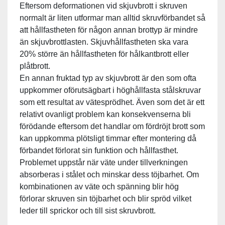
Eftersom deformationen vid skjuvbrott i skruven
normalt är liten utformar man alltid skruvförbandet så
att hållfastheten för någon annan brottyp är mindre
än skjuvbrottlasten. Skjuvhållfastheten ska vara
20% större än hållfastheten för hålkantbrott eller
plåtbrott.
En annan fruktad typ av skjuvbrott är den som ofta
uppkommer oförutsägbart i höghållfasta stålskruvar
som ett resultat av vätesprödhet. Även som det är ett
relativt ovanligt problem kan konsekvenserna bli
förödande eftersom det handlar om fördröjt brott som
kan uppkomma plötsligt timmar efter montering då
förbandet förlorat sin funktion och hållfasthet.
Problemet uppstår när väte under tillverkningen
absorberas i stålet och minskar dess töjbarhet. Om
kombinationen av väte och spänning blir hög
förlorar skruven sin töjbarhet och blir spröd vilket
leder till sprickor och till sist skruvbrott.