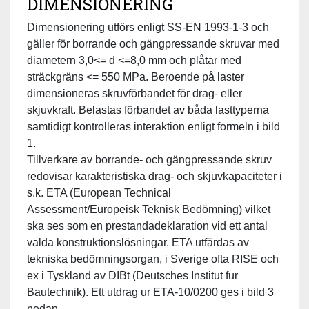
DIMENSIONERING
Dimensionering utförs enligt SS-EN 1993-1-3 och
gäller för borrande och gängpressande skruvar med
diametern 3,0<= d <=8,0 mm och plåtar med
sträckgräns <= 550 MPa. Beroende på laster
dimensioneras skruvförbandet för drag- eller
skjuvkraft. Belastas förbandet av båda lasttyperna
samtidigt kontrolleras interaktion enligt formeln i bild
1.
Tillverkare av borrande- och gängpressande skruv
redovisar karakteristiska drag- och skjuvkapaciteter i
s.k. ETA (European Technical
Assessment/Europeisk Teknisk Bedömning) vilket
ska ses som en prestandadeklaration vid ett antal
valda konstruktionslösningar. ETA utfärdas av
tekniska bedömningsorgan, i Sverige ofta RISE och
ex i Tyskland av DIBt (Deutsches Institut fur
Bautechnik). Ett utdrag ur ETA-10/0200 ges i bild 3
nedan.