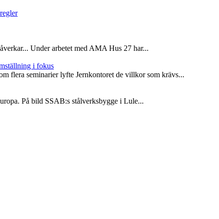
regler
verkar... Under arbetet med AMA Hus 27 har...
mställning i fokus
m flera seminarier lyfte Jernkontoret de villkor som krävs...
i Europa. På bild SSAB:s stålverksbygge i Lule...