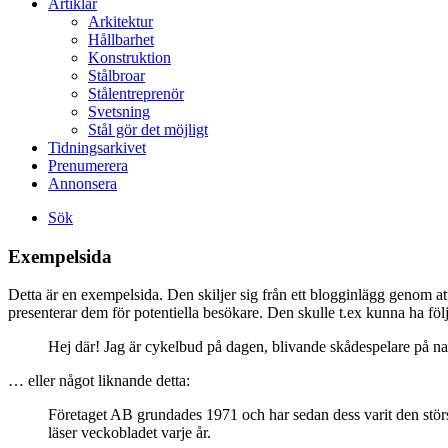
Artiklar
Arkitektur
Hållbarhet
Konstruktion
Stålbroar
Stålentreprenör
Svetsning
Stål gör det möjligt
Tidningsarkivet
Prenumerera
Annonsera
Sök
Exempelsida
Detta är en exempelsida. Den skiljer sig från ett blogginlägg genom a
presenterar dem för potentiella besökare. Den skulle t.ex kunna ha föl
Hej där! Jag är cykelbud på dagen, blivande skådespelare på nat
… eller något liknande detta:
Företaget AB grundades 1971 och har sedan dess varit den stö
läser veckobladet varje år.