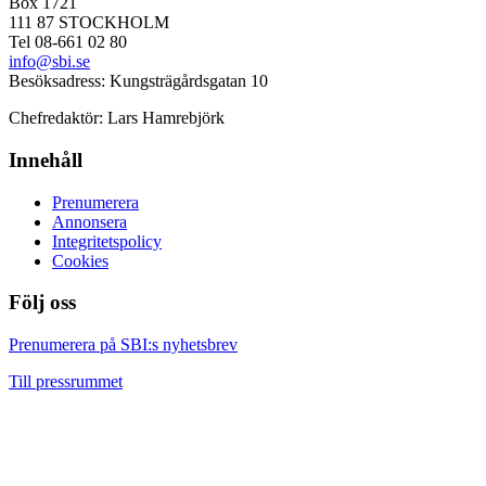
Box 1721
111 87 STOCKHOLM
Tel 08-661 02 80
info@sbi.se
Besöksadress: Kungsträgårdsgatan 10
Chefredaktör: Lars Hamrebjörk
Innehåll
Prenumerera
Annonsera
Integritetspolicy
Cookies
Följ oss
Facebook
LinkedIn
YouTube
Prenumerera på SBI:s nyhetsbrev
Till pressrummet