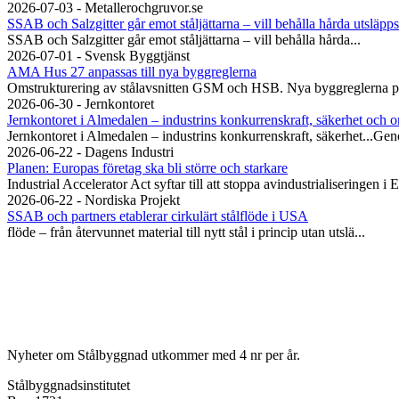
2026-07-03 - Metallerochgruvor.se
SSAB och Salzgitter går emot ståljättarna – vill behålla hårda utsläpps
SSAB och Salzgitter går emot ståljättarna – vill behålla hårda...
2026-07-01 - Svensk Byggtjänst
AMA Hus 27 anpassas till nya byggreglerna
Omstrukturering av stålavsnitten GSM och HSB. Nya byggreglerna på
2026-06-30 - Jernkontoret
Jernkontoret i Almedalen – industrins konkurrenskraft, säkerhet och o
Jernkontoret i Almedalen – industrins konkurrenskraft, säkerhet...Geno
2026-06-22 - Dagens Industri
Planen: Europas företag ska bli större och starkare
Industrial Accelerator Act syftar till att stoppa avindustrialiseringen 
2026-06-22 - Nordiska Projekt
SSAB och partners etablerar cirkulärt stålflöde i USA
flöde – från återvunnet material till nytt stål i princip utan utslä...
Nyheter om Stålbyggnad utkommer med 4 nr per år.
Stålbyggnadsinstitutet