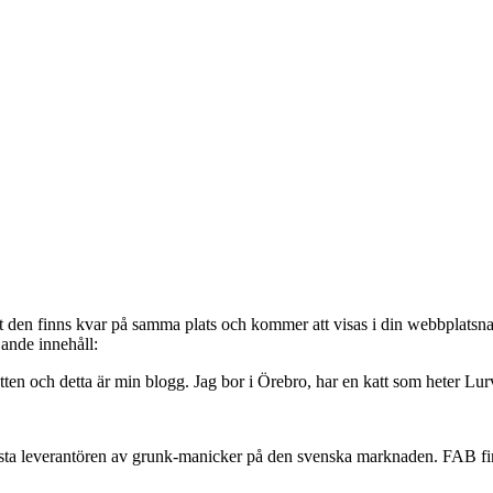
tt den finns kvar på samma plats och kommer att visas i din webbplatsna
jande innehåll:
ten och detta är min blogg. Jag bor i Örebro, har en katt som heter Lurv
rsta leverantören av grunk-manicker på den svenska marknaden. FAB fin