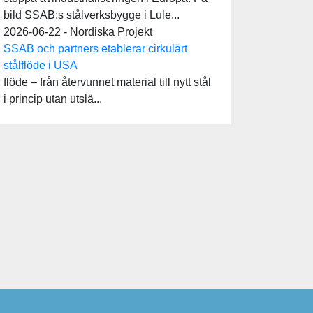
bild SSAB:s stålverksbygge i Lule...
2026-06-22 - Nordiska Projekt
SSAB och partners etablerar cirkulärt
stålflöde i USA
flöde – från återvunnet material till nytt stål
i princip utan utslä...