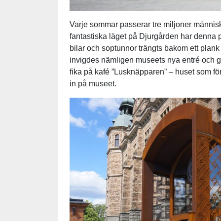
Varje sommar passerar tre miljoner männis
fantastiska läget på Djurgården har denna pla
bilar och soptunnor trängts bakom ett plank
invigdes nämligen museets nya entré och g
fika på kafé ”Lusknäpparen” – huset som för
in på museet.