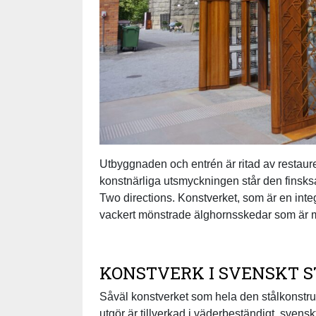
Utbyggnaden och entrén är ritad av restaur
konstnärliga utsmyckningen står den finsks
Two directions. Konstverket, som är en integ
vackert mönstrade älghornsskedar som är my
KONSTVERK I SVENSKT S
Såväl konstverket som hela den stålkonstruk
utgör är tillverkad i väderbeständigt, sven