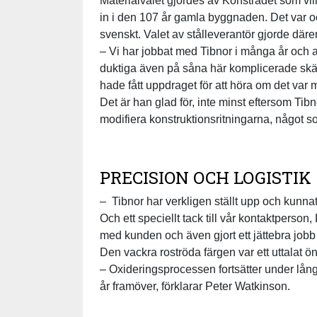
Materialvalet gjordes av Konstrådet som v
in i den 107 år gamla byggnaden. Det var o
svenskt. Valet av stålleverantör gjorde där
– Vi har jobbat med Tibnor i många år och allt
duktiga även på såna här komplicerade skärj
hade fått uppdraget för att höra om det var mö
Det är han glad för, inte minst eftersom Tibn
modifiera konstruktionsritningarna, något 
PRECISION OCH LOGISTIK
– Tibnor har verkligen ställt upp och kunna
Och ett speciellt tack till vår kontaktperso
med kunden och även gjort ett jättebra jobb
Den vackra roströda färgen var ett uttalat 
– Oxideringsprocessen fortsätter under lång
år framöver, förklarar Peter Watkinson.