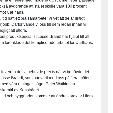
ille ha en entré med modernt uttryck men som passade
ckså avgörande att stålet skulle vara 100 procent
emot Carlhans.
id haft ett bra samarbete. Vi vet att de är riktigt
obb. Därför vände vi oss till dem redan innan vi
jligt att utföra.
ors produktspecialist Lasse Brandt har hjälpt till att
som förenklade det komplicerade arbetet för Carlhans.
t leverera det vi behövde precis när vi behövde det.
n, Lasse Brandt, som har varit med oss på flera möten
 med våra ritningar, säger Peter Watkinson.
önskemål av Konstrådet.
 tid och byggnaden kommer att ändra karaktär i flera