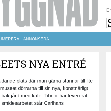
En
UMERERA
ANNONSERA
EETS NYA ENTRÉ
udande plats där man gärna stannar till lite
useet dörrarna till sin nya, konstnärligt
bakgård med kafé. Tibnor har levererat
ör smidesarbetet står Carlhans