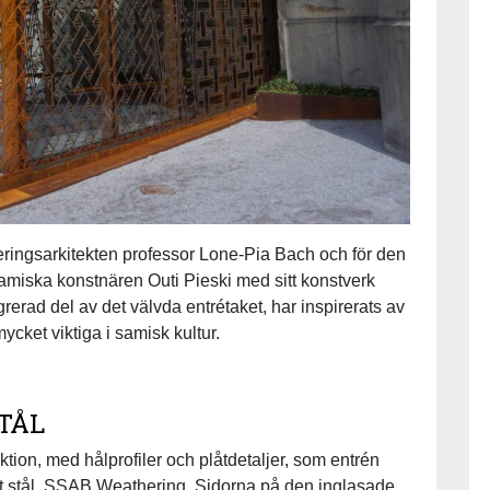
eringsarkitekten professor Lone-Pia Bach och för den
amiska konstnären Outi Pieski med sitt konstverk
rerad del av det välvda entrétaket, har inspirerats av
cket viktiga i samisk kultur.
TÅL
tion, med hålprofiler och plåtdetaljer, som entrén
skt stål, SSAB Weathering. Sidorna på den inglasade