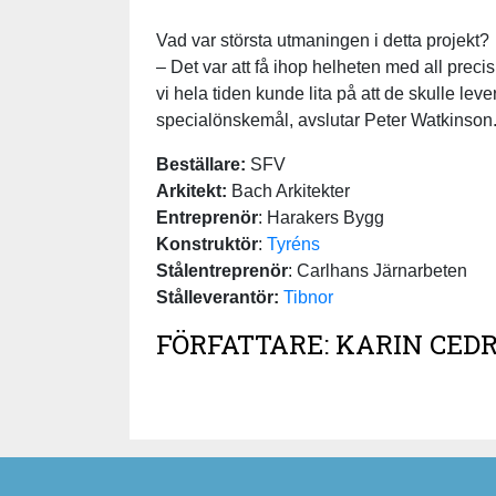
Vad var största utmaningen i detta projekt?
– Det var att få ihop helheten med all precisi
vi hela tiden kunde lita på att de skulle levere
specialönskemål, avslutar Peter Watkinson
Beställare:
SFV
Arkitekt:
Bach Arkitekter
Entreprenör
: Harakers Bygg
Konstruktör
:
Tyréns
Stålentreprenör
: Carlhans Järnarbeten
Stålleverantör:
Tibnor
FÖRFATTARE: KARIN CED