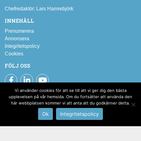
Chefredaktör: Lars Hamrebjörk
INNEHÅLL
Prenumerera
Annonsera
Integritetspolicy
Cookies
FÖLJ OSS
Facebook
LinkedIn
YouTube
Vi använder cookies för att se till att vi ger dig den bästa
Prenumerera på SBI:s nyhetsbrev
upplevelsen på vår hemsida. Om du fortsätter att använda den
här webbplatsen kommer vi att anta att du godkänner detta.
Till pressrummet
Ok
Integritetspolicy
Stålbyggnadsinstitutet © 2019 –
2026