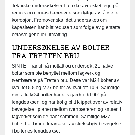
Tekniske undersøkelser har ikke avdekket tegn på
reduksjon i bruas bæreevne som følge av råte eller
korrosjon. Fremover skal det undersøkes om
kapasiteten har blitt redusert som følge av gjentatte
belastniger eller utmatting.
UNDERSØKELSE AV BOLTER
FRA TRETTEN BRU
SINTEF har til nå mottatt og undersøkt 21 halve
bolter som ble benyttet mellom fagverk og
tverrbærere på Tretten bru. Dette var M24 bolter av
kvalitet 8.8 og M27 bolter av kvalitet 10.9. Samtlige
mottatte M24 bolter har et skjærbrudd 90° på
lengdeaksen, og har trolig blitt klippet over av relativ
bevegelse i planet mellom tverrbæreren og knuten i
fagverket som de bant sammen. Samtlige M27
bolter har brudd forårsaket av strekk/bøy-bevegelse
i boltenes lengdeakse.