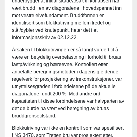
underbygger at initial skadeårsak til kollapsen har
vært brudd i en av diagonalene i hovedspennet inn
mot vestre elvefundament. Bruddformen er
identifisert som blokkutriving mellom tredel og
stål/dybler ved knutepunkt, heter det i et
informasjonsskriv av 02.12.22.
Årsaken til blokkutrivingen er så langt vurdert til å
være en betydelig overbelastning i forhold til bruas
lastpåvirkning og bæreevne. Kontrollert etter
anbefalte beregningsmetoder i dagens gjeldende
regelverk for prosjektering av trekonstruksjoner, var
utnyttelsesgraden i forbindelsene på de aktuelle
diagonalene rundt 200 %. Med andre ord –
kapasiteten til disse forbindelsene var halvparten av
det de burde ha vært ved beregning av bruas
bruddgrensetilstand.
Blokkutriving var ikke en kontroll som var spesifisert
i NS 3470, som Tretten bru var prosjektert etter.