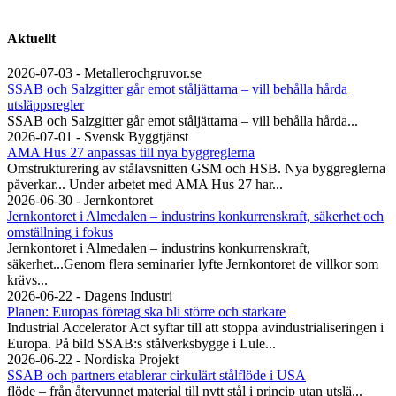
Aktuellt
2026-07-03 - Metallerochgruvor.se
SSAB och Salzgitter går emot ståljättarna – vill behålla hårda
utsläppsregler
SSAB och Salzgitter går emot ståljättarna – vill behålla hårda...
2026-07-01 - Svensk Byggtjänst
AMA Hus 27 anpassas till nya byggreglerna
Omstrukturering av stålavsnitten GSM och HSB. Nya byggreglerna
påverkar... Under arbetet med AMA Hus 27 har...
2026-06-30 - Jernkontoret
Jernkontoret i Almedalen – industrins konkurrenskraft, säkerhet och
omställning i fokus
Jernkontoret i Almedalen – industrins konkurrenskraft,
säkerhet...Genom flera seminarier lyfte Jernkontoret de villkor som
krävs...
2026-06-22 - Dagens Industri
Planen: Europas företag ska bli större och starkare
Industrial Accelerator Act syftar till att stoppa avindustrialiseringen i
Europa. På bild SSAB:s stålverksbygge i Lule...
2026-06-22 - Nordiska Projekt
SSAB och partners etablerar cirkulärt stålflöde i USA
flöde – från återvunnet material till nytt stål i princip utan utslä...