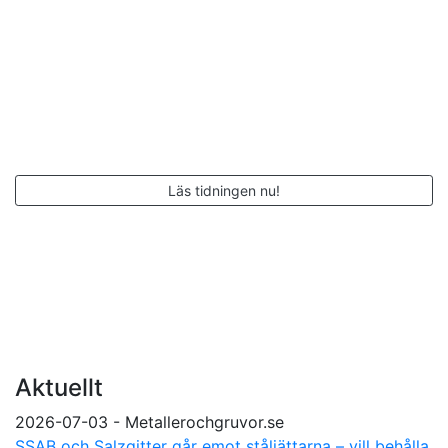
Läs tidningen nu!
Aktuellt
2026-07-03 - Metallerochgruvor.se
SSAB och Salzgitter går emot ståljättarna – vill behålla