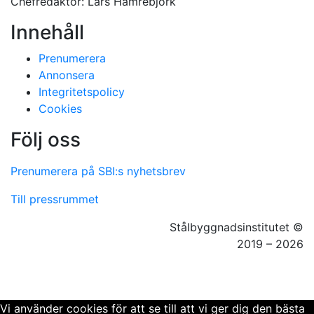
Chefredaktör: Lars Hamrebjörk
Innehåll
Prenumerera
Annonsera
Integritetspolicy
Cookies
Följ oss
Facebook
LinkedIn
YouTube
Prenumerera på SBI:s nyhetsbrev
Till pressrummet
Stålbyggnadsinstitutet ©
2019 – 2026
Vi använder cookies för att se till att vi ger dig den bästa