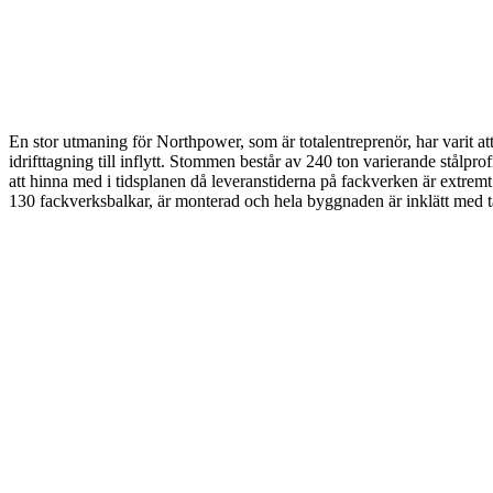
En stor utmaning för Northpower, som är totalentreprenör, har varit att
idrifttagning till inflytt. Stommen består av 240 ton varierande stålp
att hinna med i tidsplanen då leveranstiderna på fackverken är extrem
130 fackverksbalkar, är monterad och hela byggnaden är inklätt med ta