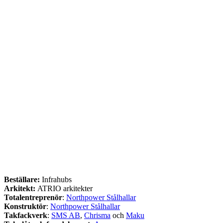
Beställare:
Infrahubs
Arkitekt:
ATRIO arkitekter
Totalentreprenör
:
Northpower Stålhallar
Konstruktör
:
Northpower Stålhallar
Takfackverk
:
SMS AB
,
Chrisma
och
Maku