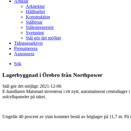
Artiklar
Arkitektur
Hållbarhet
Konstruktion
Stålbroar
Stålentreprenör
Svetsning
Stål gör det möjligt
Tidningsarkivet
Prenumerera
Annonsera
Sök
Lagerbyggnad i Örebro från Northpower
Stål gör det möjligt:
2021-12-06
E-handlaren Matsmart investerar i ett nytt, automatiserat centrallag
solcellspaneler på taket.
Ungefär 40 procent av ytan kommer bestå av höglager på 11,7 m. På öv