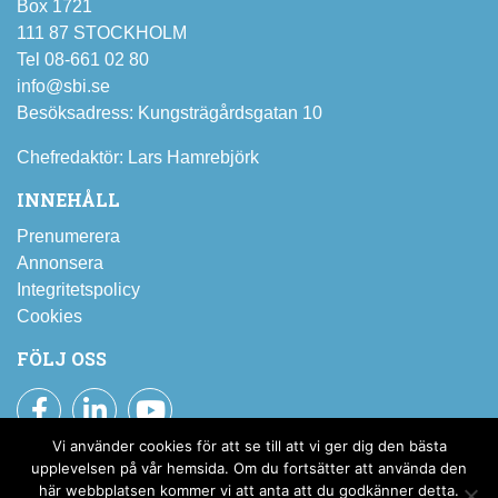
Box 1721
111 87 STOCKHOLM
Tel 08-661 02 80
info@sbi.se
Besöksadress: Kungsträgårdsgatan 10
Chefredaktör: Lars Hamrebjörk
INNEHÅLL
Prenumerera
Annonsera
Integritetspolicy
Cookies
FÖLJ OSS
Facebook
LinkedIn
YouTube
Vi använder cookies för att se till att vi ger dig den bästa
Prenumerera på SBI:s nyhetsbrev
upplevelsen på vår hemsida. Om du fortsätter att använda den
här webbplatsen kommer vi att anta att du godkänner detta.