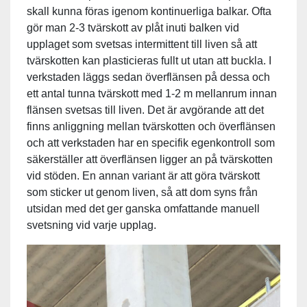
skall kunna föras igenom kontinuerliga balkar. Ofta
gör man 2-3 tvärskott av plåt inuti balken vid
upplaget som svetsas intermittent till liven så att
tvärskotten kan plasticieras fullt ut utan att buckla. I
verkstaden läggs sedan överflänsen på dessa och
ett antal tunna tvärskott med 1-2 m mellanrum innan
flänsen svetsas till liven. Det är avgörande att det
finns anliggning mellan tvärskotten och överflänsen
och att verkstaden har en specifik egenkontroll som
säkerställer att överflänsen ligger an på tvärskotten
vid stöden. En annan variant är att göra tvärskott
som sticker ut genom liven, så att dom syns från
utsidan med det ger ganska omfattande manuell
svetsning vid varje upplag.