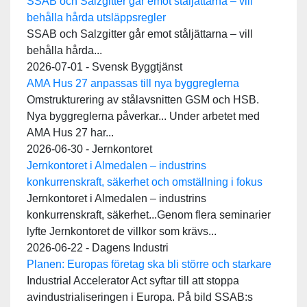
SSAB och Salzgitter går emot ståljättarna – vill
behålla hårda utsläppsregler
SSAB och Salzgitter går emot ståljättarna – vill
behålla hårda...
2026-07-01 - Svensk Byggtjänst
AMA Hus 27 anpassas till nya byggreglerna
Omstrukturering av stålavsnitten GSM och HSB.
Nya byggreglerna påverkar... Under arbetet med
AMA Hus 27 har...
2026-06-30 - Jernkontoret
Jernkontoret i Almedalen – industrins
konkurrenskraft, säkerhet och omställning i fokus
Jernkontoret i Almedalen – industrins
konkurrenskraft, säkerhet...Genom flera seminarier
lyfte Jernkontoret de villkor som krävs...
2026-06-22 - Dagens Industri
Planen: Europas företag ska bli större och starkare
Industrial Accelerator Act syftar till att stoppa
avindustrialiseringen i Europa. På bild SSAB:s