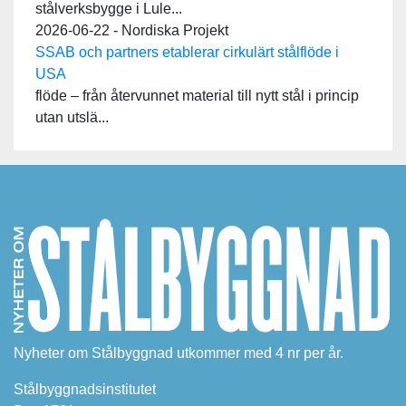
stålverksbygge i Lule...
2026-06-22 - Nordiska Projekt
SSAB och partners etablerar cirkulärt stålflöde i
USA
flöde – från återvunnet material till nytt stål i princip
utan utslä...
Nyheter om Stålbyggnad utkommer med 4 nr per år.
Stålbyggnadsinstitutet