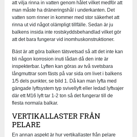
att vilja rinna in vatten genom hålet vilket medför att
man måste ha dräneringshål i underkanten. Det
vatten som rinner in kommer med stor säkerhet att
rinna ut vid något olämpligt tillfälle. Sedan är ju
balkens insida inte rostskyddsbehandlad vilket gör
att det bara fungerar vid inomhuskonstruktioner.
Bäst är att göra balken tätsvetsad så att det inte kan
bli någon korrosion inuti lådan då den inte är
inspekterbar. Lyften kan göras av två svetsbara
långmuttrar som fästs på var sida om livet i balkens
1/5 dels punkter, se bild 1. Då kan man lyfta med
gängade lyftsystem typ svivellyft eller ledad lyftvajer
där ett M16 lyft tar 1-2 ton så det fungerar till de
flesta normala balkar.
VERTIKALLASTER FRÅN
PELARE
En annan aspekt är hur vertikallaster från pelare