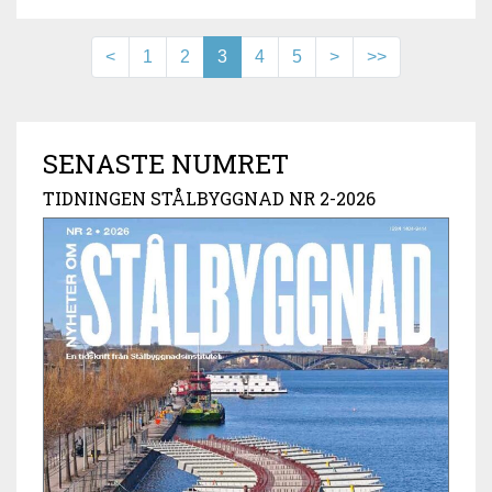
<
1
2
3
4
5
>
>>
SENASTE NUMRET
TIDNINGEN STÅLBYGGNAD NR 2-2026