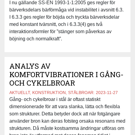
I nu gällande SS-EN 1993-1-1:2005 ges regler för
bärverksdelars bärförmåga vid instabilitet i avsnitt 6.3.
I 6.3.3 ges regler för böjda och tryckta bärverksdelar
med konstant tvärsnitt, och i 6.3.3(4) ges två
interaktionsformler för ”stänger som påverkas av
böjning och normalkraft”.
ANALYS AV
KOMFORTVIBRATIONER I GÅNG-
OCH CYKELBROAR
AKTUELLT, KONSTRUKTION, STÅLBROAR:
2023-11-27
Gång- och cykelbroar i stål är oftast statiskt
dimensionerade för att vara slanka, lätta och flexibla
som strukturer. Detta betyder dock att när fotgängare
använder bron kan deras fotsteg orsaka resonans med
strukturen. Då måste kostsamma ändringar utföras om