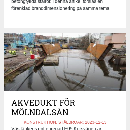
betongfyllda stålrör. I denna artikel förslås en
förenklad branddimensionering på samma tema.
AKVEDUKT FÖR
MÖLNDALSÅN
KONSTRUKTION, STÅLBROAR:
2023-12-13
Västlänkens entreprenad E05 Korsvägen är