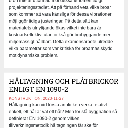
bron inte är utformad mot dessa fenomen tidigt i
projekteringsstadiet. Att på förhand veta vilka broar
som kommer att vara känsliga för dessa vibrationer
möjliggör tidiga justeringar. På detta sätt kan
materialets utnyttjande ökas vilket inte bara är
kostnadseffektivt utan också gör brobyggande mer
miljömässigt hållbart. Detta examensarbete utredde
vilka parametrar som var kritiska för broarnas skydd
mot dynamiska problem.
HÅLTAGNING OCH PLÅTBRICKOR
ENLIGT EN 1090-2
KONSTRUKTION:
2023-11-27
Håltagning kan vid första anblicken verka relativt
enkelt, ett hål är väl ett hål? Men för stålbyggnation så
definierar EN 1090-2 genom vilken
tillverkningsmetodik håltagningen får ske för