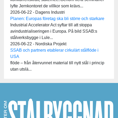
lyfte Jernkontoret de villkor som krävs...
2026-06-22 - Dagens Industri
Planen: Europas företag ska bli större och starkare
Industrial Accelerator Act syftar till att stoppa
avindustrialiseringen i Europa. På bild SSAB:s
stålverksbygge i Lule...
2026-06-22 - Nordiska Projekt
SSAB och partners etablerar cirkulärt stålflöde i
USA
flöde – från återvunnet material till nytt stål i princip
utan utslä...