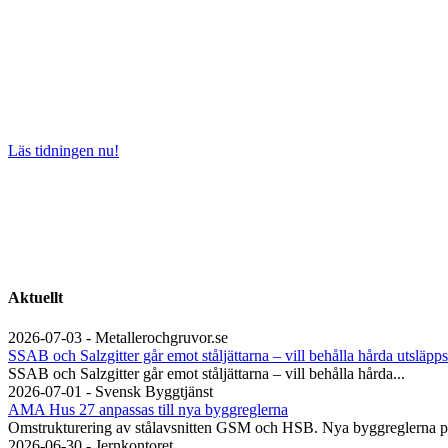
Läs tidningen nu!
Aktuellt
2026-07-03 - Metallerochgruvor.se
SSAB och Salzgitter går emot ståljättarna – vill behålla hårda utsläpps
SSAB och Salzgitter går emot ståljättarna – vill behålla hårda...
2026-07-01 - Svensk Byggtjänst
AMA Hus 27 anpassas till nya byggreglerna
Omstrukturering av stålavsnitten GSM och HSB. Nya byggreglerna på
2026-06-30 - Jernkontoret