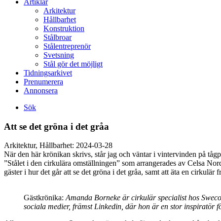
Artiklar
Arkitektur
Hållbarhet
Konstruktion
Stålbroar
Stålentreprenör
Svetsning
Stål gör det möjligt
Tidningsarkivet
Prenumerera
Annonsera
Sök
Att se det gröna i det gråa
Arkitektur, Hållbarhet:
2024-03-28
När den här krönikan skrivs, står jag och väntar i vintervinden på tåg
”Stålet i den cirkulära omställningen” som arrangerades av Celsa Nor
gäster i hur det går att se det gröna i det gråa, samt att äta en cirkulär
Gästkrönika:
Amanda Borneke är cirkulär specialist hos Sweco.
sociala medier, främst Linkedin, där hon är en stor inspiratör