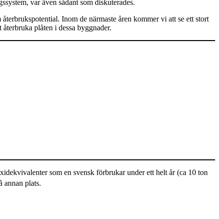
ngssystem, var även sådant som diskuterades.
m återbrukspotential. Inom de närmaste åren kommer vi att se ett stort
t återbruka plåten i dessa byggnader.
idekvivalenter som en svensk förbrukar under ett helt år (ca 10 ton
å annan plats.