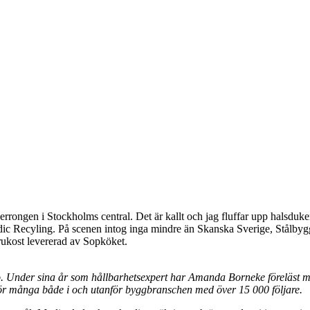
perrongen i Stockholms central. Det är kallt och jag fluffar upp halsduk
dic Recyling. På scenen intog inga mindre än Skanska Sverige, Stålbyg
 frukost levererad av Sopköket.
 Under sina år som hållbarhetsexpert har Amanda Borneke föreläst masso
 för många både i och utanför byggbranschen med över 15 000 följare.