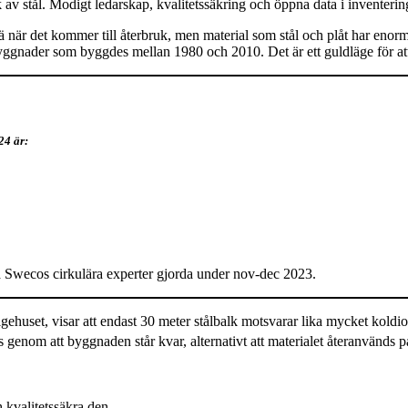
 av stål. Modigt ledarskap, kvalitetssäkring och öppna data i inventeri
rä när det kommer till återbruk, men material som stål och plåt har enor
 byggnader som byggdes mellan 1980 och 2010. Det är ett guldläge för at
24 är:
da Swecos cirkulära experter gjorda under nov-dec 2023.
uset, visar att endast 30 meter stålbalk motsvarar lika mycket koldiox
genom att byggnaden står kvar, alternativt att materialet återanvänds p
 kvalitetssäkra den.