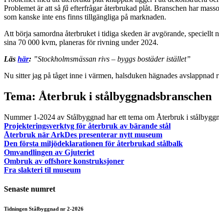
Problemet är att så
få
efterfrågar återbrukad plåt. Branschen har masso
som kanske inte ens finns tillgängliga på marknaden.
Att börja samordna återbruket i tidiga skeden är avgörande, speciellt 
sina 70 000 kvm, planeras för rivning under 2024.
Läs
här
:
”Stockholmsmässan rivs – byggs bostäder istället”
Nu sitter jag på tåget inne i värmen, halsduken hägnades avslappnad ru
Tema: Återbruk i stålbyggnadsbranschen
Nummer 1-2024 av Stålbyggnad har ett tema om Återbruk i stålbyggnads
Projekteringsverktyg för återbruk av bärande stål
Återbruk när ArkDes presenterar nytt museum
Den första miljödeklarationen för återbrukad stålbalk
Omvandlingen av Gjuteriet
Ombruk av offshore konstruksjoner
Fra slakteri til museum
Senaste numret
Tidningen Stålbyggnad nr 2-2026