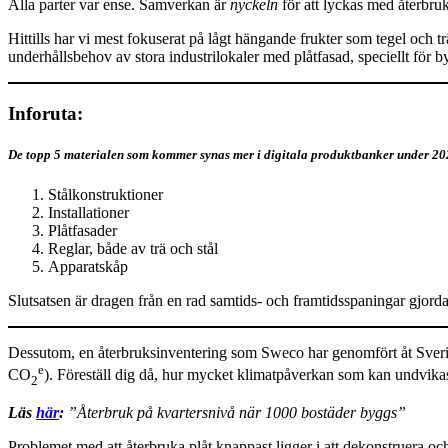
Alla parter var ense. Samverkan är
nyckeln
för att lyckas med återbruk
Hittills har vi mest fokuserat på lågt hängande frukter som tegel och t
underhållsbehov av stora industrilokaler med plåtfasad, speciellt för
Inforuta:
De topp 5 materialen som kommer synas mer i digitala produktbanker under 20
Stålkonstruktioner
Installationer
Plåtfasader
Reglar, både av trä och stål
Apparatskåp
Slutsatsen är dragen från en rad samtids- och framtidsspaningar gjor
Dessutom, en återbruksinventering som Sweco har genomfört åt Sverigeh
e
CO
). Föreställ dig då, hur mycket klimatpåverkan som kan undvikas 
2
Läs
här
:
”Återbruk på kvartersnivå när 1000 bostäder byggs”
Problemet med att återbruka plåt knappast ligger i att dekonstruera och