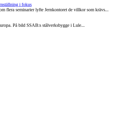
mställning i fokus
m flera seminarier lyfte Jernkontoret de villkor som krävs...
i Europa. På bild SSAB:s stålverksbygge i Lule...