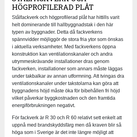
HÖGPROFILERAD PLÅT
Stålfackverk och högprofilerad plåt har hittills varit
helt dominerande till hallbyggnadstak i den här
typen av byggnader. Detta då fackverkens
spännvidder möjliggör de stora fria ytor som önskas
i aktuella verksamheter. Med fackverkens öppna
konstruktion kan ventilationskanaler och andra
utrymmeskrävande installationer dras genom
fackverken, installationer som annars måste läggas
under takbalkar av annan utformning. Att tvingas dra
ventilationskanaler under takstolarna kan göra att
byggnadens höjd måste öka för bibehållen fri höjd
vilket påverkar byggkostnaden och den framtida
energiförbrukningen negativt.
För fackverk är R 30 och R 60 relativt sett enkelt att
uppnå med brandskyddsfärg men då kraven blir så
höga som i Sverige är det inte längre möjligt att