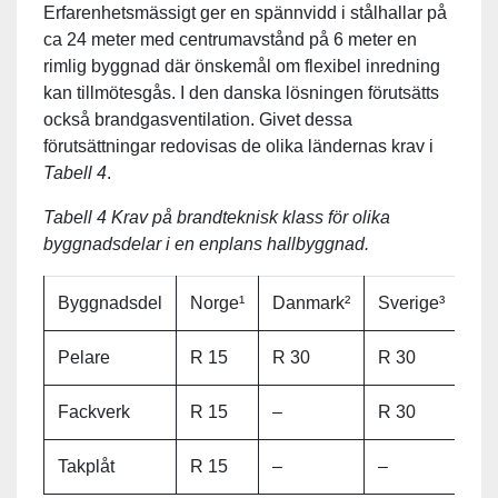
Erfarenhetsmässigt ger en spännvidd i stålhallar på
ca 24 meter med centrumavstånd på 6 meter en
rimlig byggnad där önskemål om flexibel inredning
kan tillmötesgås. I den danska lösningen förutsätts
också brandgasventilation. Givet dessa
förutsättningar redovisas de olika ländernas krav i
Tabell 4
.
Tabell 4 Krav på brandteknisk klass för olika
byggnadsdelar i en enplans hallbyggnad.
Byggnadsdel
Norge¹
Danmark²
Sverige³
Pelare
R 15
R 30
R 30
Fackverk
R 15
–
R 30
Takplåt
R 15
–
–