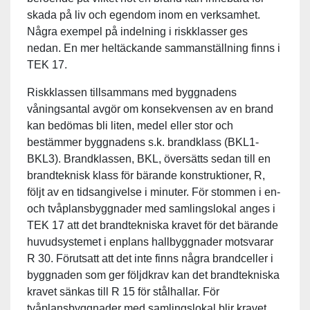
skada på liv och egendom inom en verksamhet.
Några exempel på indelning i riskklasser ges
nedan. En mer heltäckande sammanställning finns i
TEK 17.
Riskklassen tillsammans med byggnadens
våningsantal avgör om konsekvensen av en brand
kan bedömas bli liten, medel eller stor och
bestämmer byggnadens s.k. brandklass (BKL1-
BKL3). Brandklassen, BKL, översätts sedan till en
brandteknisk klass för bärande konstruktioner, R,
följt av en tidsangivelse i minuter. För stommen i en-
och tvåplansbyggnader med samlingslokal anges i
TEK 17 att det brandtekniska kravet för det bärande
huvudsystemet i enplans hallbyggnader motsvarar
R 30. Förutsatt att det inte finns några brandceller i
byggnaden som ger följdkrav kan det brandtekniska
kravet sänkas till R 15 för stålhallar. För
tvåplansbyggnader med samlingslokal blir kravet