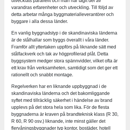
utvecklats parallellt och man har tagit del av
varandras erfarenheter och utveckling. Till följd av
detta arbetar många byggmaterialleverantörer och
byggare i alla dessa länder.
En vanlig byggnadstyp i de skandinaviska länderna
är de stålhallar som byggs överallt i våra länder.
Framför allt yttertaken uppförs på liknande sätt med
stålfackverk och tak av högpro­filerad plåt. Detta
byggsystem medger stora spännvidder, vilket ofta är
ett krav från verksam­heten, samtidigt som det ger ett
rationellt och snabbt montage.
Regelverken har en liknande uppbyggnad i de
skandinaviska länderna och det bakomliggande
syftet med tillräcklig säkerhet i händelse av brand
upplevs på det stora hela som lika. För de flesta
byggnaderna är kraven på brandteknisk klass (R 30,
R 60, R 90 osv.) liknande, inte minst gäller det
flervåningsbyggnader typ kontor, bostäder, hotell