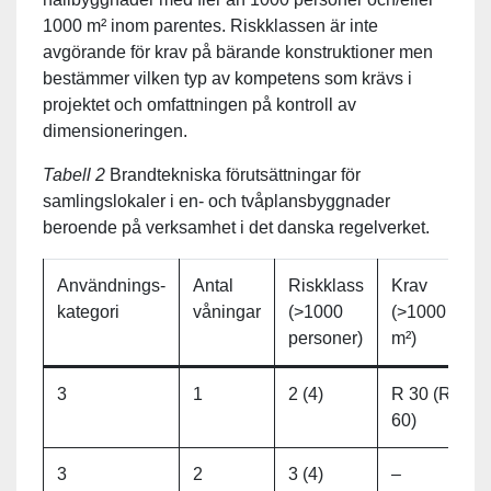
1000 m² inom parentes. Riskklassen är inte
avgörande för krav på bärande konstruktioner men
bestämmer vilken typ av kompetens som krävs i
projektet och omfattningen på kontroll av
dimensioneringen.
Tabell
2
Brandtekniska förutsättningar för
samlingslokaler i en- och tvåplansbyggnader
beroende på verksamhet i det danska regelverket.
Användnings-
Antal
Riskklass
Krav
kategori
våningar
(>1000
(>1000
personer)
m²)
3
1
2 (4)
R 30 (R
60)
3
2
3 (4)
–