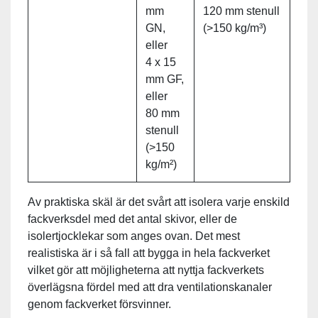
mm
120 mm stenull
GN,
(>150 kg/m³)
eller
4 x 15
mm GF,
eller
80 mm
stenull
(>150
kg/m²)
Av praktiska skäl är det svårt att isolera varje enskild
fackverksdel med det antal skivor, eller de
isolertjocklekar som anges ovan. Det mest
realistiska är i så fall att bygga in hela fackverket
vilket gör att möjligheterna att nyttja fackverkets
överlägsna fördel med att dra ventilationskanaler
genom fackverket försvinner.