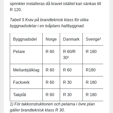
sprinkler installeras då kravet istället kan sänkas till
R 120.
Tabell 5 Krav på brandteknisk klass för olika
byggnadsdelar i en tvåplans hallbyggnad.
Byggnadsdel
Norge
Danmark
Sverige²
Pelare
R 60
R 60/R
R 180
30¹
Mellanbjälklag
R 60
R 60
R180
Fackverk
R 60
R 30
R 180
Takplåt
R 60
R 30
R 180
1) För takkonstruktionen och pelarna i övre plan
gäller brandteknisk klass R 30.