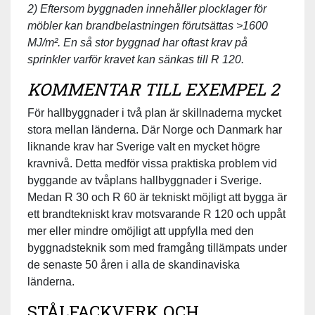
2) Eftersom byggnaden innehåller plocklager för
möbler kan brandbelastningen förutsättas >1600
MJ/m². En så stor byggnad har oftast krav på
sprinkler varför kravet kan sänkas till R 120.
KOMMENTAR TILL EXEMPEL 2
För hallbyggnader i två plan är skillnaderna mycket
stora mellan länderna. Där Norge och Danmark har
liknande krav har Sverige valt en mycket högre
kravnivå. Detta medför vissa praktiska problem vid
byggande av tvåplans hallbyggnader i Sverige.
Medan R 30 och R 60 är tekniskt möjligt att bygga är
ett brandtekniskt krav motsvarande R 120 och uppåt
mer eller mindre omöjligt att uppfylla med den
byggnadsteknik som med framgång tillämpats under
de senaste 50 åren i alla de skandinaviska
länderna.
STÅLFACKVERK OCH