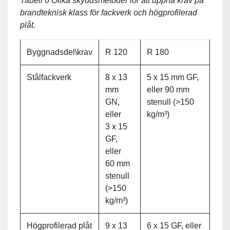
Tabell 6 Olika skyddsmetoder för att uppnå krav på
brandteknisk klass för fackverk och högprofilerad
plåt.
Byggnadsdel\krav
R 120
R 180
Stålfackverk
8 x 13
5 x 15 mm GF,
mm
eller 90 mm
GN,
stenull (>150
eller
kg/m³)
3 x 15
GF,
eller
60 mm
stenull
(>150
kg/m³)
Högprofilerad plåt
9 x 13
6 x 15 GF, eller