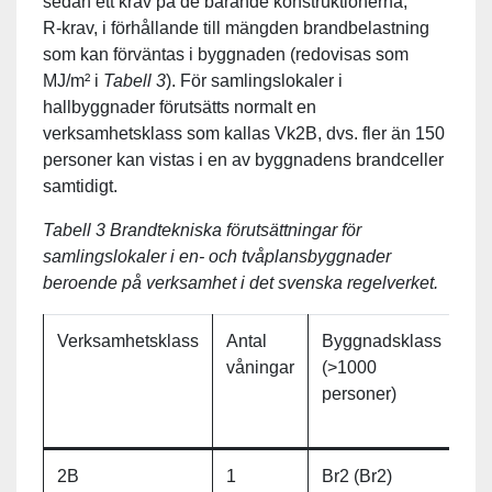
sedan ett krav på de bärande konstruktionerna,
R‑krav, i förhållande till mängden brandbelastning
som kan förväntas i byggnaden (redovisas som
MJ/m² i
Tabell 3
). För samlingslokaler i
hallbyggnader förutsätts normalt en
verksamhetsklass som kallas Vk2B, dvs. fler än 150
personer kan vistas i en av byggnadens brandceller
samtidigt.
Tabell
3 Brandtekniska förutsättningar för
samlingslokaler i en- och tvåplansbyggnader
beroende på verksamhet i det svenska regelverket.
Verksamhetsklass
Antal
Byggnadsklass
B
våningar
(>1000
personer)
2B
1
Br2 (Br2)
3