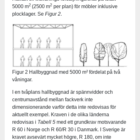
2
2
5000 m
(2500 m
per plan) för möbler inklusive
plocklager. Se
Figur 2
.
Figur
2 Hallbyggnad med 5000 m² fördelat på två
våningar.
I en tvåplans hallbyggnad är spännvidder och
centrumavstånd mellan fackverk inte
dimensionerande varför detta inte redovisas för
aktuellt exempel. Kraven i de olika länderna
redovisas i
Tabell 5
med ett grundkrav motsvarande
R 60 i Norge och R 60/R 30 i Danmark. I Sverige är
kravet avsevärt mycket högre, R 180, om inte