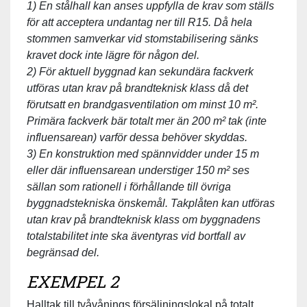
1) En stålhall kan anses uppfylla de krav som ställs
för att acceptera undantag ner till R15. Då hela
stommen samverkar vid stomstabilisering sänks
kravet dock inte lägre för någon del.
2) För aktuell byggnad kan sekundära fackverk
utföras utan krav på brandteknisk klass då det
förutsatt en brandgasventilation om minst 10 m².
Primära fackverk bär totalt mer än 200 m² tak (inte
influensarean) varför dessa behöver skyddas.
3) En konstruktion med spännvidder under 15 m
eller där influensarean understiger 150 m² ses
sällan som rationell i förhållande till övriga
byggnadstekniska önskemål. Takplåten kan utföras
utan krav på brandteknisk klass om byggnadens
totalstabilitet inte ska äventyras vid bortfall av
begränsad del.
EXEMPEL 2
Halltak till tvåvånings försäljningslokal på totalt