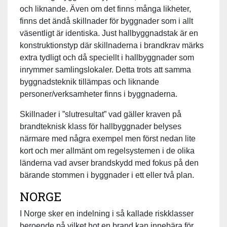
och liknande. Även om det finns många likheter,
finns det ändå skillnader för byggnader som i allt
väsentligt är identiska. Just hallbyggnadstak är en
konstruktionstyp där skillnaderna i brandkrav märks
extra tydligt och då speciellt i hallbyggnader som
inrymmer samlingslokaler. Detta trots att samma
byggnadsteknik tillämpas och liknande
personer/verksamheter finns i byggnaderna.
Skillnader i ”slutresultat” vad gäller kraven på
brandteknisk klass för hallbyggnader belyses
närmare med några exempel men först nedan lite
kort och mer allmänt om regelsystemen i de olika
länderna vad avser brandskydd med fokus på den
bärande stommen i byggnader i ett eller två plan.
NORGE
I Norge sker en indelning i så kallade riskklasser
beroende på vilket hot en brand kan innebära för