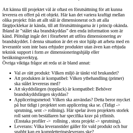
Att känna till projektet väl är oftast en förutsättning för att kunna
leverera en offert på ett objekt. Här kan det variera kraftigt mellan
olika projekt: från att allt stål är dimensionerat och att alla
färgtjocklekar är kända, till att förutsättningarna är i princip okända.
Ibland är ”stålet ska brandskyddas” den enda information som är
känd. Plötsligt ingår det i förarbetet att utföra dimensionering av
brandskyddet. I denna situation är det en stor hjälp att arbeta med en
leverantör som inte bara erbjuder produkter utan även kan erbjuda
teknisk support i form av dimensioneringshjälp eller
beräkningsverktyg.
Övriga viktiga frågor att reda ut är bland annat:
Val av rätt produkt: Vilken miljö är tänkt vid brukandet?
Att produkten är kompatibel: Vilken ytbehandling (primer)
ska stålet levereras med?
Att skyddsfärgen (topplack) är kompatibel: Behöver
brandskyddsfärgen skyddas?
Appliceringsmetod: Vilken ska användas? Detta beror mycket
på hur tidigt i projektet som applicering ska se. (Tidigt ->
sprutning, sent -> rollning). Här spelar även projektets storlek
roll samt om beställaren har specifika krav på ytfinish.
(Enstaka profiler -> rollning , stora projekt -> sprutning).
Leverans: Vilka leveranstider gäller för vald produkt och hur
snabbt kan en kompletteringsleverans ske?