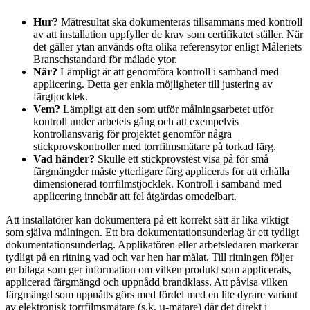
Hur?
Mätresultat ska dokumenteras tillsammans med kontroll
av att installation uppfyller de krav som certifikatet ställer. När
det gäller ytan används ofta olika referensytor enligt Måleriets
Branschstandard för målade ytor.
När?
Lämpligt är att genomföra kontroll i samband med
applicering. Detta ger enkla möjligheter till justering av
färgtjocklek.
Vem?
Lämpligt att den som utför målningsarbetet utför
kontroll under arbetets gång och att exempelvis
kontrollansvarig för projektet genomför några
stickprovskontroller med torrfilmsmätare på torkad färg.
Vad händer?
Skulle ett stickprovstest visa på för små
färgmängder måste ytterligare färg appliceras för att erhålla
dimensionerad torrfilmstjocklek. Kontroll i samband med
applicering innebär att fel åtgärdas omedelbart.
Att installatörer kan dokumentera på ett korrekt sätt är lika viktigt
som själva målningen. Ett bra dokumentationsunderlag är ett tydligt
dokumentationsunderlag. Applikatören eller arbetsledaren markerar
tydligt på en ritning vad och var hen har målat. Till ritningen följer
en bilaga som ger information om vilken produkt som applicerats,
applicerad färgmängd och uppnådd brandklass. Att påvisa vilken
färgmängd som uppnåtts görs med fördel med en lite dyrare variant
av elektronisk torrfilmsmätare (s.k. µ-mätare) där det direkt i