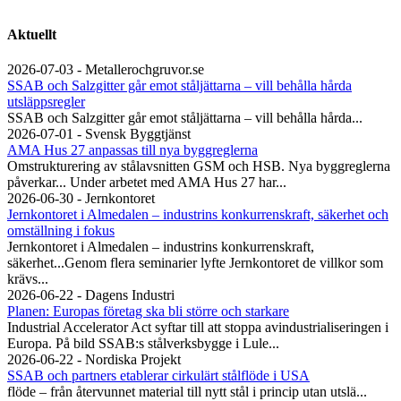
Aktuellt
2026-07-03 - Metallerochgruvor.se
SSAB och Salzgitter går emot ståljättarna – vill behålla hårda
utsläppsregler
SSAB och Salzgitter går emot ståljättarna – vill behålla hårda...
2026-07-01 - Svensk Byggtjänst
AMA Hus 27 anpassas till nya byggreglerna
Omstrukturering av stålavsnitten GSM och HSB. Nya byggreglerna
påverkar... Under arbetet med AMA Hus 27 har...
2026-06-30 - Jernkontoret
Jernkontoret i Almedalen – industrins konkurrenskraft, säkerhet och
omställning i fokus
Jernkontoret i Almedalen – industrins konkurrenskraft,
säkerhet...Genom flera seminarier lyfte Jernkontoret de villkor som
krävs...
2026-06-22 - Dagens Industri
Planen: Europas företag ska bli större och starkare
Industrial Accelerator Act syftar till att stoppa avindustrialiseringen i
Europa. På bild SSAB:s stålverksbygge i Lule...
2026-06-22 - Nordiska Projekt
SSAB och partners etablerar cirkulärt stålflöde i USA
flöde – från återvunnet material till nytt stål i princip utan utslä...