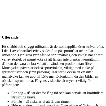
Utförande
Ett snabbt och snyggt utförande är det som applikatören strävar efter.
I del 1 av vår artikelserie visades foto på sprutmålat och rollat
utförande. Den släta ytan fås vid sprutmålning och viktigt här är rätt
val av storlek på munstycke så att färgen inte orsakar igensättning,
där kan det vara ett bra val att använda en produkt utan fibrer.
Munstycket påverkar också sprutvinkeln, viktigt med tanke på
sprutförluster och jämn påföring. Här ser vi också att ett slitet
munstycke kan ge upp till 15% mer förbrukning då den bildar en
oönskad sprutdimma. Färgens viskositet är mycket viktig för
påföringen:
För hög – då tar det för lång tid och kan betyda att kraftfullare
utrustning krävs.
För låg – då riskerar vi att färgen rinner
Hög variation – då riskerar vi att få en ojämn påföring och