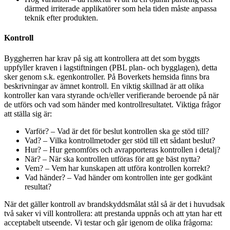
därmed irriterade applikatörer som hela tiden måste anpassa
teknik efter produkten.
Kontroll
Byggherren har krav på sig att kontrollera att det som byggts
uppfyller kraven i lagstiftningen (PBL plan- och bygglagen), detta
sker genom s.k. egenkontroller. På Boverkets hemsida finns bra
beskrivningar av ämnet kontroll. En viktig skillnad är att olika
kontroller kan vara styrande och/eller verifierande beroende på när
de utförs och vad som händer med kontrollresultatet. Viktiga frågor
att ställa sig är:
Varför? – Vad är det för beslut kontrollen ska ge stöd till?
Vad? – Vilka kontrollmetoder ger stöd till ett sådant beslut?
Hur? – Hur genomförs och avrapporteras kontrollen i detalj?
När? – När ska kontrollen utföras för att ge bäst nytta?
Vem? – Vem har kunskapen att utföra kontrollen korrekt?
Vad händer? – Vad händer om kontrollen inte ger godkänt
resultat?
När det gäller kontroll av brandskyddsmålat stål så är det i huvudsak
två saker vi vill kontrollera: att prestanda uppnås och att ytan har ett
acceptabelt utseende. Vi testar och går igenom de olika frågorna: