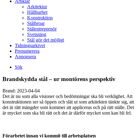
Artiklar
Arkitektur
Hållbarhet
Konstruktion
Stålbroar
Stålentreprenör
Svetsning
Stål gör det möjligt
Tidningsarkivet
Prenumerera
Annonsera
Sök
Brandskydda stål – ur montörens perspektiv
Brand:
2023-04-04
Det är nu som alla visioner och bedömningar ska bli verklighet. Att
konstruktionen ser så öppen och slät ut som arkitekten tänkte sig, att
det är rätt mängder som kommer att appliceras och på rätt ställe. Det
är mycket som ska bli rätt och det är därför mycket som kan bli fel.
Förarbetet innan vi kommit till arbetsplatsen