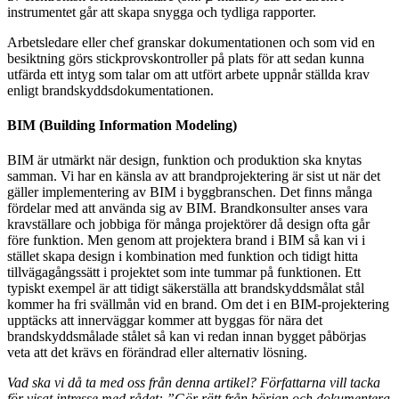
instrumentet går att skapa snygga och tydliga rapporter.
Arbetsledare eller chef granskar dokumentationen och som vid en
besiktning görs stickprovskontroller på plats för att sedan kunna
utfärda ett intyg som talar om att utfört arbete uppnår ställda krav
enligt brandskyddsdokumentationen.
BIM (Building Information Modeling)
BIM är utmärkt när design, funktion och produktion ska knytas
samman. Vi har en känsla av att brandprojektering är sist ut när det
gäller implementering av BIM i byggbranschen. Det finns många
fördelar med att använda sig av BIM. Brandkonsulter anses vara
kravställare och jobbiga för många projektörer då design ofta går
före funktion. Men genom att projektera brand i BIM så kan vi i
stället skapa design i kombination med funktion och tidigt hitta
tillvägagångssätt i projektet som inte tummar på funktionen. Ett
typiskt exempel är att tidigt säkerställa att brandskyddsmålat stål
kommer ha fri svällmån vid en brand. Om det i en BIM-projektering
upptäcks att innerväggar kommer att byggas för nära det
brandskyddsmålade stålet så kan vi redan innan bygget påbörjas
veta att det krävs en förändrad eller alternativ lösning.
Vad ska vi då ta med oss från denna artikel? Författarna vill tacka
för visat intresse med rådet: ”Gör rätt från början och dokumentera