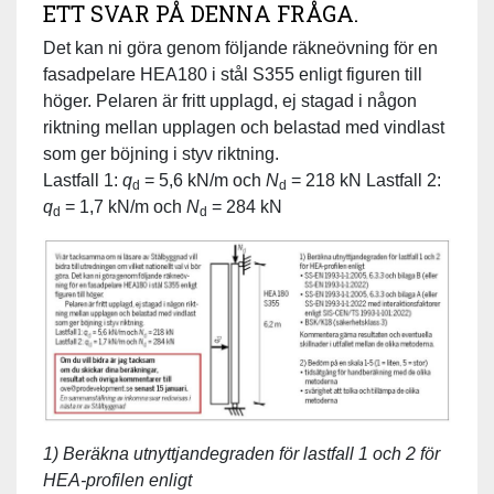
ETT SVAR PÅ DENNA FRÅGA.
Det kan ni göra genom följande räkneövning för en
fasadpelare HEA180 i stål S355 enligt figuren till
höger. Pelaren är fritt upplagd, ej stagad i någon
riktning mellan upplagen och belastad med vindlast
som ger böjning i styv riktning.
Lastfall 1:
q
= 5,6 kN/m och
N
= 218 kN Lastfall 2:
d
d
q
= 1,7 kN/m och
N
= 284 kN
d
d
1) Beräkna utnyttjandegraden för lastfall 1 och 2 för
HEA-profilen enligt