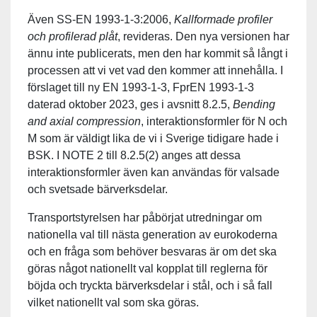
Även SS-EN 1993-1-3:2006,
Kallformade profiler
och profilerad plåt
, revideras. Den nya versionen har
ännu inte publicerats, men den har kommit så långt i
processen att vi vet vad den kommer att innehålla. I
förslaget till ny EN 1993-1-3, FprEN 1993-1-3
daterad oktober 2023, ges i avsnitt 8.2.5,
Bending
and axial compression
, interaktionsformler för N och
M som är väldigt lika de vi i Sverige tidigare hade i
BSK. I NOTE 2 till 8.2.5(2) anges att dessa
interaktionsformler även kan användas för valsade
och svetsade bärverksdelar.
Transportstyrelsen har påbörjat utredningar om
nationella val till nästa generation av eurokoderna
och en fråga som behöver besvaras är om det ska
göras något nationellt val kopplat till reglerna för
böjda och tryckta bärverksdelar i stål, och i så fall
vilket nationellt val som ska göras.