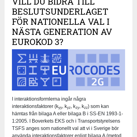
VILL DU BIDRA TILL
BESLUTSUNDERLAGET
FÖR NATIONELLA VAL I
NÄSTA GENERATION AV
EUROKOD 3?
I interaktionsformlerna ingår några
interaktionsfaktorer (k
, k
, k
, k
) som kan
yy
yz
zy
zz
hämtas från bilaga A eller bilaga B i SS-EN 1993-1-
1:2005. I Boverkets EKS och i Transportstyrelsens
TSFS anges som nationellt val att vi i Sverige bör
använda interaktionsfaktorer enligt bilaga A (metod